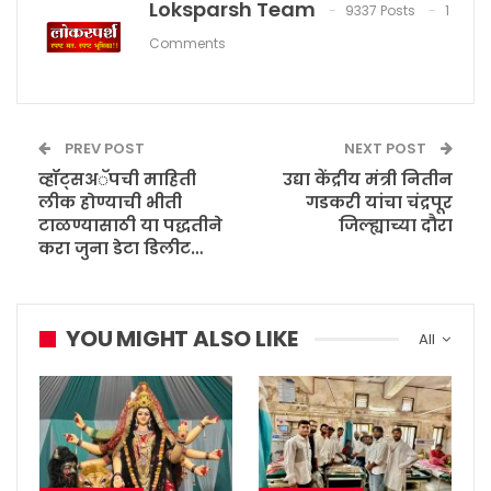
Loksparsh Team
9337 Posts
1
Comments
PREV POST
NEXT POST
व्हॉट्सअॅपची माहिती
उद्या केंद्रीय मंत्री नितीन
लीक होण्याची भीती
गडकरी यांचा चंद्रपूर
टाळण्यासाठी या पद्धतीने
जिल्ह्याच्या दौरा
करा जुना डेटा डिलीट…
YOU MIGHT ALSO LIKE
All