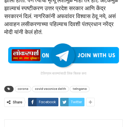
झाला होता. पण त्याचा मृत्यू लशीमुळे नाही तर हार्ट अटॅकमुळे
झाल्याचं स्पष्टीकरण उत्तर प्रदेश सरकार आणि केंद्र
सरकारनं दिलं. नागरिकांनी अफवांवर विश्वास ठेवू नये, असं
आवाहन लसीकरणाच्या पहिल्याच दिवशी पंतप्रधान नरेंद्र
मोदी यांनी केलं होतं.
टेलिग्राम बातम्यांसाठी लिंक क्लिक करा
corona
covid vaccnice delth
telngana
Facebook
Twitter
Share