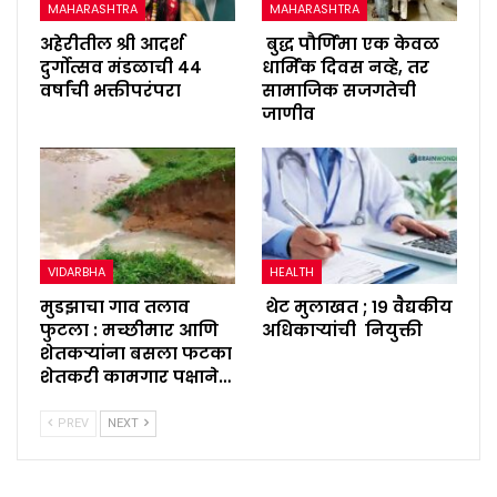
MAHARASHTRA
MAHARASHTRA
अहेरीतील श्री आदर्श
बुद्ध पौर्णिमा एक केवळ
दुर्गोत्सव मंडळाची ४४
धार्मिक दिवस नव्हे, तर
वर्षांची भक्तीपरंपरा
सामाजिक सजगतेची
जाणीव
VIDARBHA
HEALTH
मुडझाचा गाव तलाव
थेट मुलाखत ; १९ वैद्यकीय
फुटला : मच्छीमार आणि
अधिकाऱ्यांची नियुक्ती
शेतकऱ्यांना बसला फटका
शेतकरी कामगार पक्षाने…
PREV
NEXT