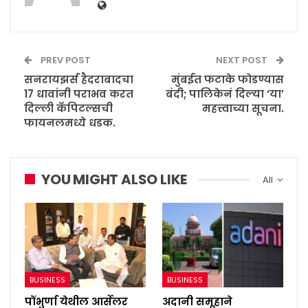
PREV POST
NEXT POST
सनरायझर्स हैदराबादचा
मुंबईत फटाके फोडण्यास
17 धावांनी पराभव करत
बंदी; पालिकेनं दिल्या ‘या’
दिल्ली कॅपिटल्सची
महत्त्वाच्या सूचना.
फायनलमध्ये धडक.
YOU MIGHT ALSO LIKE
All
BUSINESS
BUSINESS
पोंभुर्णा येथील आर्सेलर
अदानी समूहाने