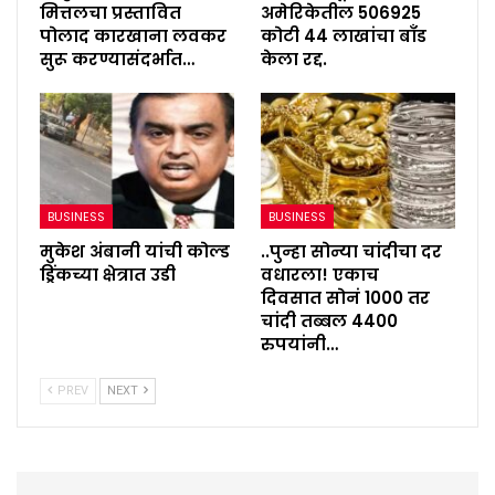
मित्तलचा प्रस्तावित
अमेरिकेतील 506925
पोलाद कारखाना लवकर
कोटी 44 लाखांचा बाँड
सुरू करण्यासंदर्भात…
केला रद्द.
BUSINESS
BUSINESS
मुकेश अंबानी यांची कोल्ड
..पुन्हा सोन्या चांदीचा दर
ड्रिंकच्या क्षेत्रात उडी
वधारला! एकाच
दिवसात सोनं 1000 तर
चांदी तब्बल 4400
रुपयांनी…
PREV
NEXT