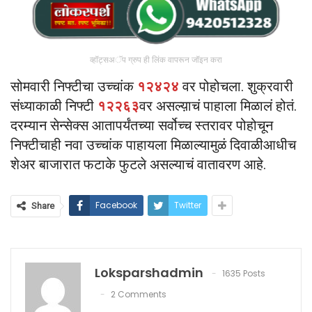
व्हॉट्सअॅप ग्रुप ही लिंक वापरून जॉइन करा
सोमवारी निफ्टीचा उच्चांक
१२४२४
वर पोहोचला. शुक्रवारी
संध्याकाळी निफ्टी
१२२६३
वर असल्य़ाचं पाहाला मिळालं होतं.
दरम्यान सेन्सेक्स आतापर्यंतच्या सर्वोच्च स्तरावर पोहोचून
निफ्टीचाही नवा उच्चांक पाहायला मिळाल्यामुळं दिवाळीआधीच
शेअर बाजारात फटाके फुटले असल्याचं वातावरण आहे.
Facebook
Twitter
Share
Loksparshadmin
1635 Posts
2 Comments