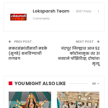
Loksparsh Team
9337 Posts
1
Comments
PREV POST
NEXT POST
मकरसंक्रांतीसाठी मडके
चंद्रपूर जिल्ह्यात आज 52
(सुगडे) बनविण्याची
कोरोनामुक्त तर 31
लगबग
नव्याने पॉझिटिव्ह; दोघांचा
मृत्यू
YOU MIGHT ALSO LIKE
All