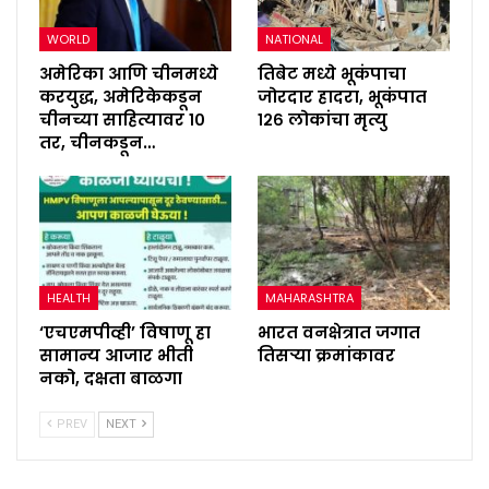
WORLD
NATIONAL
अमेरिका आणि चीनमध्ये
तिबेट मध्ये भूकंपाचा
करयुद्ध, अमेरिकेकडून
जोरदार हादरा, भूकंपात
चीनच्या साहित्यावर १०
१२६ लोकांचा मृत्यु
तर, चीनकडून…
HEALTH
MAHARASHTRA
‘एचएमपीव्ही’ विषाणू हा
भारत वनक्षेत्रात जगात
सामान्य आजार भीती
तिसऱ्या क्रमांकावर
नको, दक्षता बाळगा
PREV
NEXT