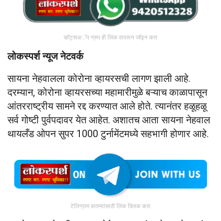
व्हॉट्सअॅप ग्रुप ही लिंक वापरून जॉइन करा
लोकस्पर्श न्यूज नेटवर्क
सायना नेहवालला कोरोना व्हायरसची लागण झाली आहे.
दरम्यान, कोरोना व्हायरसच्या महामारीमुळे बऱ्याच काळापासून
आंतरराष्ट्रीय सामने रद्द करण्यात आले होते. त्यानंतर हळूहळू
सर्व गोष्टी पुर्वपदावर येत आहेत. अशातच आता सायना नेहवाल
थायलँड ओपन सुपर 1000 टुर्नामेंटमध्ये सहभागी होणार आहे.
टेलिग्राम बातम्यांसाठी लिंक क्लिक करा