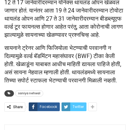
12 ते 17 जानेवारीदरम्यान योनेक्स थायलंड ओपन खेळवलं
जाणार होतं. यानंतर आता 19 ते 24 जानेवारीदरम्यान टोयोटा
थायलंड ओपन आणि 27 ते 31 जानेवारीदरम्यान बीडब्ल्यूएफ
वर्ल्ड टूर फायनल्स होणार आहेत परंतु, आता कोरोनाची लागण
झाल्यामुळे सायनाच्या खेळण्यावर प्रश्नचिन्ह आहे.
सायनाने ट्रेनर आणि फिजियोला भेटण्याची परवानगी न
दिल्यामुळे वर्ल्ड बॅडमिंटन महासंघावर (BWF) टीका केली
होती. खेळाडूंना याबाबत आधीच माहिती द्यायला पाहिजे होती,
असं सायना नेहवाल म्हणाली होती. थायलंडमध्ये सायनाला
तिच्या सपोर्ट स्टाफला भेटण्याची परवानगी मिळाली नव्हती.
saniya nehwal
Facebook
Twitter
Share