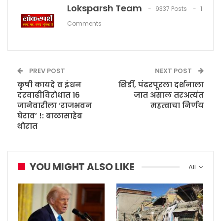
Loksparsh Team
9337 Posts
1
Comments
PREV POST
NEXT POST
कृषी कायदे व इंधन
शिर्डी, पंढरपूरला दर्शनाला
दरवाढीविरोधात 16
जात असाल तरअत्यंत
जानेवारीला ‘राजभवन
महत्वाचा निर्णय
घेराव’ !: बाळासाहेब
थोरात
YOU MIGHT ALSO LIKE
All