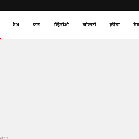
देश
जग
व्हिडीओ
नौकरी
क्रीडा
टे
 जोरात