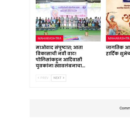
MAHARASHTRA
MAHARASHTR
माओवाद संपुष्टात; आता
जागतिक आद
विकासाची नवी वाट!
हार्दिक शुभेच
पोलिसांकडून आदिवासी
युवकांना स्वावलंबनाचा…
PREV
NEXT
Comme