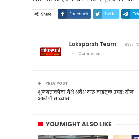
Facebook
Twitter
Te
Share
Loksparsh Team
9337 Po
1 Comments
PREV POST
भुजंगरावपेठा येथे अवैध दारू वाहतूक उघड; दोन
आरोपी ताब्यात
YOU MIGHT ALSO LIKE