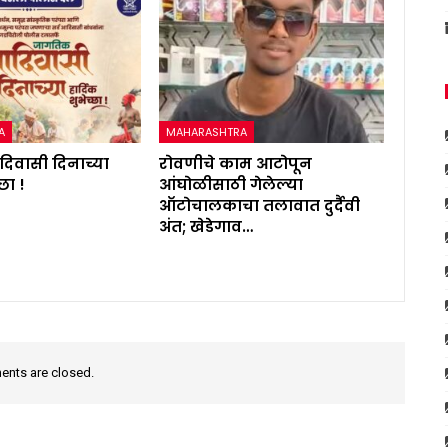
A
MAHARASHTRA
िवासी दिनाच्या
रोवणीचे काम आटोपून
्छा !
आंघोळीसाठी गेलेल्या
ऑटोचालकाचा तलावात दुर्दैवी
अंत; खेडेगाव…
nts are closed.