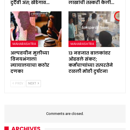
दुर्दैवी अंत; खेडेगाव…
लाखांची तस्करी केली…
MAHARASHTRA
MAHARASHTRA
अल्पवयीन मुलीच्या
१३ नवजात बालकांवर
विनयभंगाला
ओढवले संकट;
न्यायालयाचा कठोर
कर्मचाऱ्यांच्या तत्परतेने
दणका
टळली मोठी दुर्घटना
PREV
NEXT
Comments are closed.
ARCHIVES