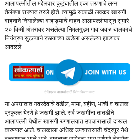
आलापल्लीतील मद्देलवार कुटुंबातील एका तरुणाचे लग्न
तेलंगणा राज्यात ठरले होते. त्यामुळे सकाळी लवकर खासगी
वाहनाने निघालेल्या वऱ्हाड्यांचे वाहन आलापल्लीपासून सुमारे
२० किमी अंतरावर असलेल्या निमलगुडम गावाजवळ चालकाचे
नियंत्रण सुटल्याने रस्त्याच्या कडेला असलेल्या झाडावर
आदळले.
टेलिग्राम बातम्यांसाठी लिंक क्लिक करा
या अपघातात नवरदेवाचे वडील, मामा, बहीण, भाची व चालक
प्रफुल्ल येरणे हे जखमी झाले. सर्व जखमींना तातडीने
आलापल्ली येथील खासगी रुग्णालयात उपचारासाठी दाखल
करण्यात आले. चालकाला अधिक उपचारासाठी चंद्रपूर येथे
हलवण्यात आले आहे. वाहनाचा समोरचा भाग पूर्णपणे चेंदामेंदा