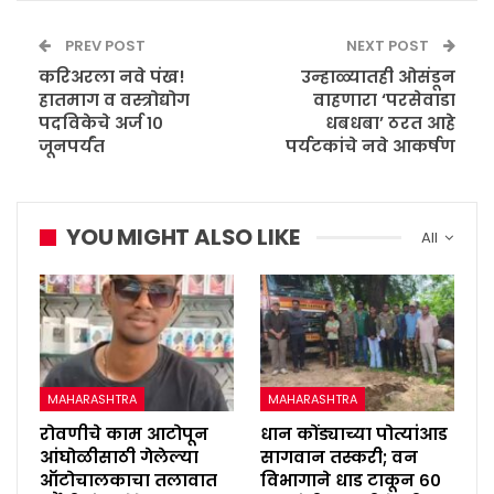
PREV POST
NEXT POST
करिअरला नवे पंख!
उन्हाळ्यातही ओसंडून
हातमाग व वस्त्रोद्योग
वाहणारा ‘परसेवाडा
पदविकेचे अर्ज १०
धबधबा’ ठरत आहे
जूनपर्यंत
पर्यटकांचे नवे आकर्षण
YOU MIGHT ALSO LIKE
All
MAHARASHTRA
MAHARASHTRA
रोवणीचे काम आटोपून
धान कोंड्याच्या पोत्यांआड
आंघोळीसाठी गेलेल्या
सागवान तस्करी; वन
ऑटोचालकाचा तलावात
विभागाने धाड टाकून ६०