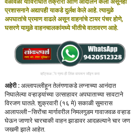
वेळोवेळी याविरोधात तक्रारी आणि आंदोलने केली असूनही
प्रशासनाने अद्यापही याकडे दुर्लक्ष केले आहे. त्यामुळे
अपघातांचे प्रमाण वाढले असून वाहनांचे टायर पंचर होणे,
घसरणे यामुळे वाहनचालकांमध्ये भीतीचे वातावरण आहे.
व्हॉट्सअॅप ग्रुप ही लिंक वापरून जॉइन करा
अहेरी :
अल्लापल्लीहून तेलंगणाकडे लग्नाच्या आनंदात
निघालेल्या वऱ्हाड्यांच्या उत्साहावर अपघाताच्या सावटाने
विरजण घातले. शुक्रवारी (१६ मे) सकाळी सुमारास
आलापल्ली–सिरोंचा मार्गावरील निमलगुडम गावाजवळ वऱ्हाड
घेऊन जाणारे चारचाकी वाहन झाडावर आदळल्याने चार जण
जखमी झाले आहेत.