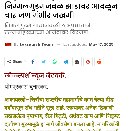
निम्मलगुडमजवळ झाडावर आदळून
चार जण गंभीर जखमी
निमलगुडम गावाजवळील अपघाताने
लग्नसोहळ्याच्या आनंदावर विरजण..
Last updated
May 17, 2025
By
Loksparsh Team
Share
लोकस्पर्श न्यूज नेटवर्क,
ओमप्रकाश चुनारकर,
आलापल्ली–सिरोंचा राष्ट्रीय महामार्गाचे काम गेल्या दीड
वर्षांपासून संथ गतीने सुरू आहे. रस्त्यावर अनेक ठिकाणी
उखडलेला पृष्ठभाग, सैल गिट्टी, अर्धवट काम आणि निकृष्ट
दर्जाच्या मुरुमामुळे हा मार्ग जीवघेणा बनला आहे. नागरिकांनी