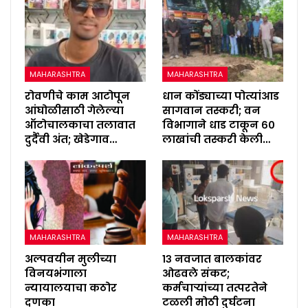
MAHARASHTRA
MAHARASHTRA
रोवणीचे काम आटोपून
धान कोंड्याच्या पोत्यांआड
आंघोळीसाठी गेलेल्या
सागवान तस्करी; वन
ऑटोचालकाचा तलावात
विभागाने धाड टाकून ६०
दुर्दैवी अंत; खेडेगाव…
लाखांची तस्करी केली…
MAHARASHTRA
MAHARASHTRA
अल्पवयीन मुलीच्या
१३ नवजात बालकांवर
विनयभंगाला
ओढवले संकट;
न्यायालयाचा कठोर
कर्मचाऱ्यांच्या तत्परतेने
दणका
टळली मोठी दुर्घटना