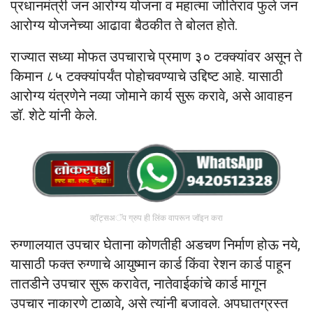
प्रधानमंत्री जन आरोग्य योजना व महात्मा जोतिराव फुले जन
आरोग्य योजनेच्या आढावा बैठकीत ते बोलत होते.
राज्यात सध्या मोफत उपचाराचे प्रमाण ३० टक्क्यांवर असून ते
किमान ८५ टक्क्यांपर्यंत पोहोचवण्याचे उद्दिष्ट आहे. यासाठी
आरोग्य यंत्रणेने नव्या जोमाने कार्य सुरू करावे, असे आवाहन
डॉ. शेटे यांनी केले.
व्हॉट्सअॅप ग्रुप ही लिंक वापरून जॉइन करा
रुग्णालयात उपचार घेताना कोणतीही अडचण निर्माण होऊ नये,
यासाठी फक्त रुग्णाचे आयुष्मान कार्ड किंवा रेशन कार्ड पाहून
तातडीने उपचार सुरू करावेत, नातेवाईकांचे कार्ड मागून
उपचार नाकारणे टाळावे, असे त्यांनी बजावले. अपघातग्रस्त