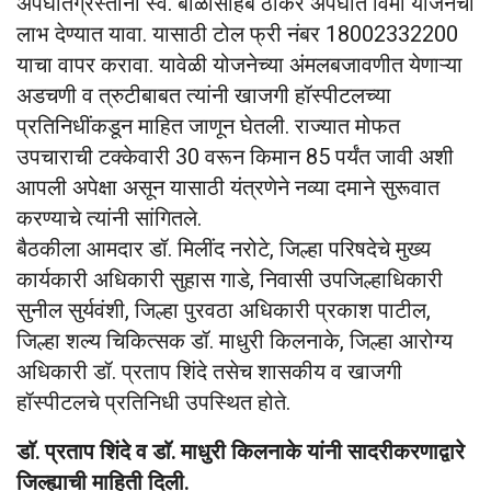
अपघातग्रस्तांना स्व. बाळासाहेब ठाकरे अपघात विमा योजनेचा
लाभ देण्यात यावा. यासाठी टोल फ्री नंबर 18002332200
याचा वापर करावा. यावेळी योजनेच्या अंमलबजावणीत येणाऱ्या
अडचणी व त्रुटीबाबत त्यांनी खाजगी हॉस्पीटलच्या
प्रतिनिधींकडून माहित जाणून घेतली. राज्यात मोफत
उपचाराची टक्केवारी 30 वरून किमान 85 पर्यंत जावी अशी
आपली अपेक्षा असून यासाठी यंत्रणेने नव्या दमाने सुरूवात
करण्याचे त्यांनी सांगितले.
बैठकीला आमदार डॉ. मिलींद नरोटे, जिल्हा परिषदेचे मुख्य
कार्यकारी अधिकारी सुहास गाडे, निवासी उपजिल्हाधिकारी
सुनील सुर्यवंशी, जिल्हा पुरवठा अधिकारी प्रकाश पाटील,
जिल्हा शल्य चिकित्सक डॉ. माधुरी किलनाके, जिल्हा आरोग्य
अधिकारी डॉ. प्रताप शिंदे तसेच शासकीय व खाजगी
हॉस्पीटलचे प्रतिनिधी उपस्थित होते.
डाॅ. प्रताप शिंदे व डाॅ. माधुरी किलनाके यांनी सादरीकरणाद्वारे
जिल्ह्याची माहिती दिली.