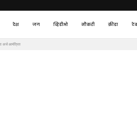
देश
जग
व्हिडीओ
नौकरी
क्रीडा
टे
ा अर्ज आमंत्रित