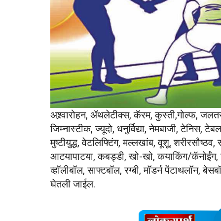
अश्र्वारोहन, ॲथलेटीक्स, कॅरम, कुस्ती,गोल्फ, जलत
जिम्नास्टीक, ज्यूदो, धनुर्विद्या, नेमबाजी, टेनिस, ट
मुष्टीयुद्ध, वेटलिफ्टिंग, मल्लखांब, वूशू, शरीरसौष्ठव
आटयापाटया, कबड्डी, खो-खो, कयाकिंग/कॅनोईंग, क्
व्हॉलीबॉल, साफ्टबॉल, रग्बी, मॉडर्न पेंटाथलॉन, बे
घेतली जाईल.