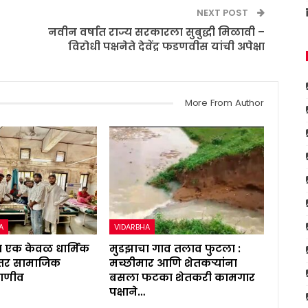
NEXT POST
नवीन वर्षात राज्य सरकारला सुबुद्धी मिळावी –
विरोधी पक्षनेते देवेंद्र फडणवीस यांची अपेक्षा
More From Author
A
VIDARBHA
िमा एक केवळ धार्मिक
मुडझाचा गाव तलाव फुटला :
, तर सामाजिक
मच्छीमार आणि शेतकऱ्यांना
ाणीव
बसला फटका शेतकरी कामगार
पक्षाने…