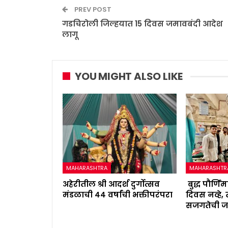
PREV POST
गडचिरोली जिल्हयात 15 दिवस जमावबंदी आदेश
लागू
YOU MIGHT ALSO LIKE
MAHARASHTRA
MAHARASHTR
अहेरीतील श्री आदर्श दुर्गोत्सव
बुद्ध पौर्ण
मंडळाची ४४ वर्षांची भक्तीपरंपरा
दिवस नव्हे
सजगतेची ज