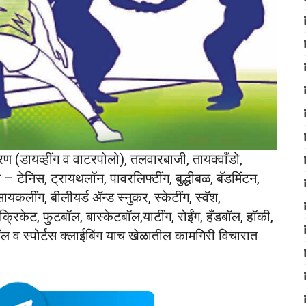
रण (डायव्हींग व वाटरपोलो), तलवारबाजी, तायक्वाँडो,
ेबल – टेनिस, ट्रायथलॉन, पावरलिफ्टींग, बुद्धीबळ, बॅडमिंटन,
, सायकलींग, बीलीयर्ड ॲन्ड स्नुकर, स्केटींग, स्वॅश,
रिकेट, फुटबॉल, बास्केटबॉल,याटींग, रोईंग, हँडबॉल, हॉकी,
सबॉल व स्पोर्टस क्लाईबिंग याच खेळातील कामगिरी विचारात