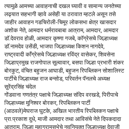
त्यामुळे आमच्या आवाहनाची दखल घ्यावी व सामान्य जनतेच्या
लढ्यात सहभागी व्हावे असेही या ठरावात म्हटले असून तसे
जाहीर आवाहन गडचिरोली-चिमूर लोकसभा क्षेत्र खासदार
अशोक नेते, आमदार धर्मरावबाबा आत्राम, आमदार, आमदार
डाॅ.देवराव होळी, आमदार कृष्णा गजबे, काॅग्रेसचे जिल्हाध्यक्ष
डाॅ.नामदेव उसेंडी, भाजपा जिल्हाध्यक्ष किशन नागदेवे,
राष्ट्रवादी काँग्रेसचे जिल्हाध्यक्ष रविंद्र वासेकर, शिवसेना
जिल्हाप्रमुख राजगोपाल सुल्वावार, बसपा जिल्हा प्रभारी शंकर
बोरकुट, वंचित बहुजन आघाडी, बहुजन रिपब्लिकन सोशालिस्ट
पार्टीचे जिल्हाध्यक्ष राज बन्सोड, परिवर्तन पॅनलचे अध्यक्ष
सुरेंद्रसिंह चंदेल
गोंडवाना गणतंत्र पक्षाचे जिल्हाध्यक्ष संदिप वरखडे, पिरीपाचे
जिल्हाध्यक्ष मुनिश्वर बोरकर, रिपब्लिकन पार्टी
(आठवले)मेघराज घुटके, अखिल भारतीय रिपब्लिकन पक्षाचे
प्रा.प्रकाश दुधे, माजी आमदार तथा आविसंचे नेते दिपकदादा
आत्राम, जिल्हा महाग्रामसभेचे नवनियुक्त जिल्हाध्यक्ष देवाजी