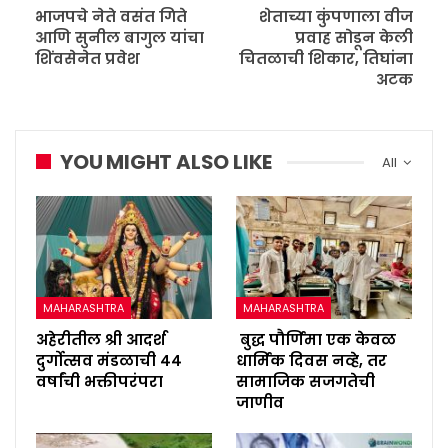
भाजपचे नेते वसंत गिते
शेताच्या कुंपणाला वीज
आणि सुनील बागुल यांचा
प्रवाह सोडून केली
शिंवसेनेत प्रवेश
चितळाची शिकार, तिघांना
अटक
YOU MIGHT ALSO LIKE
All
MAHARASHTRA
MAHARASHTRA
अहेरीतील श्री आदर्श
बुद्ध पौर्णिमा एक केवळ
दुर्गोत्सव मंडळाची ४४
धार्मिक दिवस नव्हे, तर
वर्षांची भक्तीपरंपरा
सामाजिक सजगतेची
जाणीव