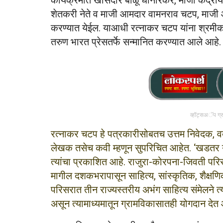
कार्यक्रमात खासदार बाळू धानोरकर, माजी केंद्रीय
शेतकरी नेते व माजी आमदार वामनराव चटप, माजी आम
करण्यात येईल. याआधी रत्नाकर चटप यांना श्रमीक 
तरुण भारत प्रेसतर्फे सन्मानित करण्यात आले आहे.
व्हॉट्सअॅप ग्
रत्नाकर चटप हे पत्रकारीसोबतच उत्तम निवेदक, वक्ते
लेखक तसेच कवी म्हणून सुपरिचित आहेत. ‘खडतर यात
त्यांचा प्रकाशित आहे. राजुरा-कोरपना-जिवती परि
मागील दशकभरापासून साहित्य, सांस्कृतिक, शैक्ष
परिसरात तीन राज्यस्तरीय अभंग साहित्य संमेलने त्या
असून त्यामाध्यमातून ग्रामविकासातही योगदान देत