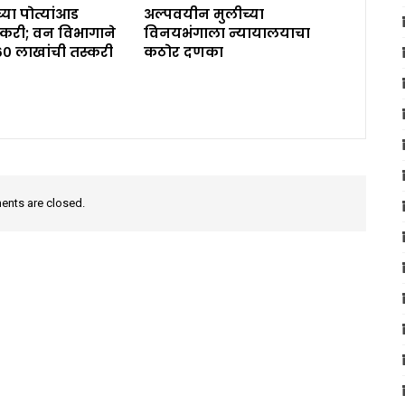
्या पोत्यांआड
अल्पवयीन मुलीच्या
करी; वन विभागाने
विनयभंगाला न्यायालयाचा
६० लाखांची तस्करी
कठोर दणका
nts are closed.