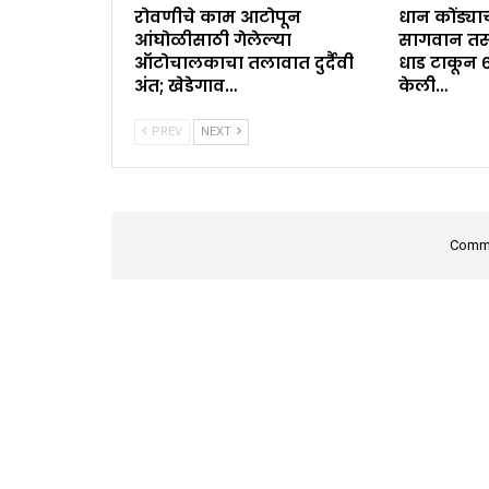
रोवणीचे काम आटोपून
धान कोंड्याच
आंघोळीसाठी गेलेल्या
सागवान तस्
ऑटोचालकाचा तलावात दुर्दैवी
धाड टाकून 
अंत; खेडेगाव…
केली…
PREV
NEXT
Comme