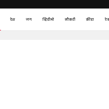
देश
जग
व्हिडीओ
नौकरी
क्रीडा
टे