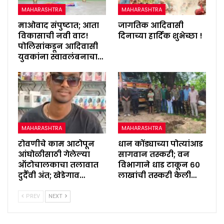
MAHARASHTRA
MAHARASHTRA
माओवाद संपुष्टात; आता
जागतिक आदिवासी
विकासाची नवी वाट!
दिनाच्या हार्दिक शुभेच्छा !
पोलिसांकडून आदिवासी
युवकांना स्वावलंबनाचा…
MAHARASHTRA
MAHARASHTRA
रोवणीचे काम आटोपून
धान कोंड्याच्या पोत्यांआड
आंघोळीसाठी गेलेल्या
सागवान तस्करी; वन
ऑटोचालकाचा तलावात
विभागाने धाड टाकून ६०
दुर्दैवी अंत; खेडेगाव…
लाखांची तस्करी केली…
PREV
NEXT