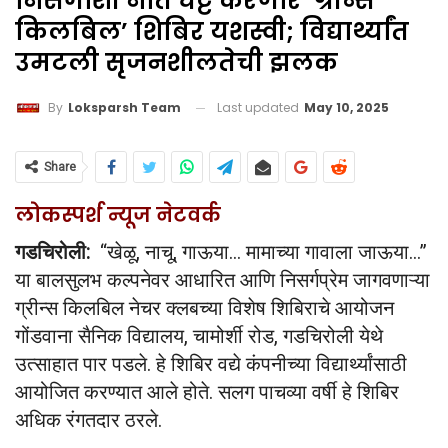
निसर्गाशी नाते घट्ट करणारे ‘ग्रीन्स
किलबिल’ शिबिर यशस्वी; विद्यार्थ्यांत
उमटली सृजनशीलतेची झलक
Last updated
May 10, 2025
By
Loksparsh Team
Share
लोकस्पर्श न्यूज नेटवर्क
गडचिरोली:
“खेळू, नाचू, गाऊया… मामाच्या गावाला जाऊया…”
या बालसुलभ कल्पनेवर आधारित आणि निसर्गप्रेम जागवणाऱ्या
ग्रीन्स किलबिल नेचर क्लबच्या विशेष शिबिराचे आयोजन
गोंडवाना सैनिक विद्यालय, चामोर्शी रोड, गडचिरोली येथे
उत्साहात पार पडले. हे शिबिर वद्ये कंपनीच्या विद्यार्थ्यांसाठी
आयोजित करण्यात आले होते. सलग पाचव्या वर्षी हे शिबिर
अधिक रंगतदार ठरले.