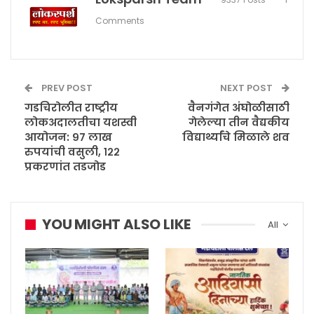
Comments
PREV POST
NEXT POST
गडचिरोलीत राष्ट्रीय
वैनगंगेत अंघोळीसाठी
लोकअदालतीचा यशस्वी
गेलेल्या तीन वैद्यकीय
आयोजन: ९७ लाख
विद्यार्थ्यांचे मिळाले शव
रुपयांची वसुली, १२२
प्रकरणांत तडजोड
YOU MIGHT ALSO LIKE
All