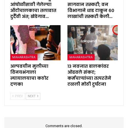
आंघोळीसाठी गेलेल्या
सागवान तस्करी; वन
ऑटोचालकाचा तलावात
विभागाने धाड टाकून ६०
दुर्दैवी अंत; खेडेगाव…
लाखांची तस्करी केली…
MAHARASHTRA
MAHARASHTRA
अल्पवयीन मुलीच्या
१३ नवजात बालकांवर
विनयभंगाला
ओढवले संकट;
न्यायालयाचा कठोर
कर्मचाऱ्यांच्या तत्परतेने
दणका
टळली मोठी दुर्घटना
PREV
NEXT
Comments are closed.