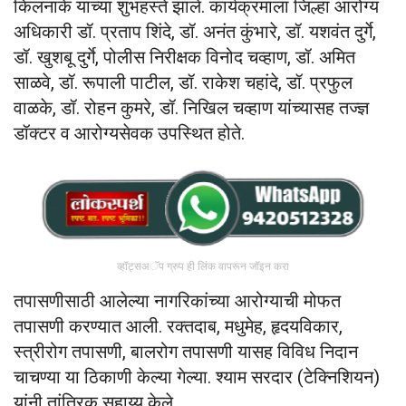
किलनाके यांच्या शुभहस्ते झाले. कार्यक्रमाला जिल्हा आरोग्य
अधिकारी डॉ. प्रताप शिंदे, डॉ. अनंत कुंभारे, डॉ. यशवंत दुर्गे,
डॉ. खुशबू दुर्गे, पोलीस निरीक्षक विनोद चव्हाण, डॉ. अमित
साळवे, डॉ. रूपाली पाटील, डॉ. राकेश चहांदे, डॉ. प्रफुल
वाळके, डॉ. रोहन कुमरे, डॉ. निखिल चव्हाण यांच्यासह तज्ज्ञ
डॉक्टर व आरोग्यसेवक उपस्थित होते.
व्हॉट्सअॅप ग्रुप ही लिंक वापरून जॉइन करा
तपासणीसाठी आलेल्या नागरिकांच्या आरोग्याची मोफत
तपासणी करण्यात आली. रक्तदाब, मधुमेह, हृदयविकार,
स्त्रीरोग तपासणी, बालरोग तपासणी यासह विविध निदान
चाचण्या या ठिकाणी केल्या गेल्या. श्याम सरदार (टेक्निशियन)
यांनी तांत्रिक सहाय्य केले.