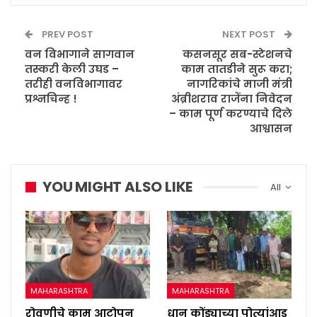
PREV POST
NEXT POST
वन विभागाने सागवान
कसनसूर सब-स्टेशनचे
तस्करी केली उघड –
काम तातडीने सुरू करा;
तरीही वनविभागावर
नागरिकांचे माजी मंत्री
प्रश्नचिन्ह !
अंब्रीशराव राजेंना निवेदन
– काम पूर्ण करण्याचे दिले
आश्वासन
YOU MIGHT ALSO LIKE
All
MAHARASHTRA
MAHARASHTRA
रोवणीचे काम आटोपून
धान कोंड्याच्या पोत्यांआड