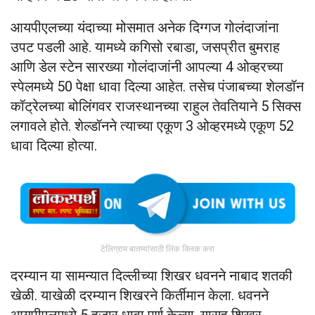
आयपीएलच्या यंदाच्या मोसमात अनेक दिग्गज गोलंदाजांना
उपट पडली आहे. यामध्ये कगिसो रबाडा, जसप्रीत बुमराह
आणि डेल स्टेन सारख्या गोलंदाजांनी आपल्या 4 ओव्हरच्या
स्पेलमध्ये 50 पेक्षा धावा दिल्या आहेत. तसेच पंजाबच्या शेलडॉन
कॉट्रेलच्या बोलिंगवर राजस्थानच्या राहुल तेवतियाने 5 सिक्स
लगावले होते. शेल्डॉनने त्याच्या एकूण 3 ओव्हरमध्ये एकूण 52
धावा दिल्या होत्या.
टेलिग्राम बातम्यांसाठी लिंक क्लिक करा
दरम्यान या सामन्यात दिल्लीच्या शिखर धवनने नाबाद शतकी
खेळी. याखेळी दरम्यान शिखरने किर्तीमान केला. धवनने
आयपीएलमध्ये 5 हजार धावा पूर्ण केल्या. यासह शिखर