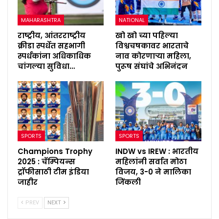
MAHARASHTRA
NATIONAL
राष्ट्रीय, आंतरराष्ट्रीय
खो खो च्या पहिल्या
क्रीडा स्पर्धेत सहभागी
विश्वचषकावर भारताचे
स्पर्धकांना अधिकाधिक
नाव कोरणाऱ्या महिला,
चांगल्या सुविधा…
पुरूष संघांचे अभिनंदन
SPORTS
SPORTS
Champions Trophy
INDW vs IREW : भारतीय
2025 : चॅम्पियन्स
महिलांनी सर्वात मोठा
ट्रॉफीसाठी टीम इंडिया
विजय, 3-0 ने मालिका
जाहीर
जिंकली
PREV
NEXT