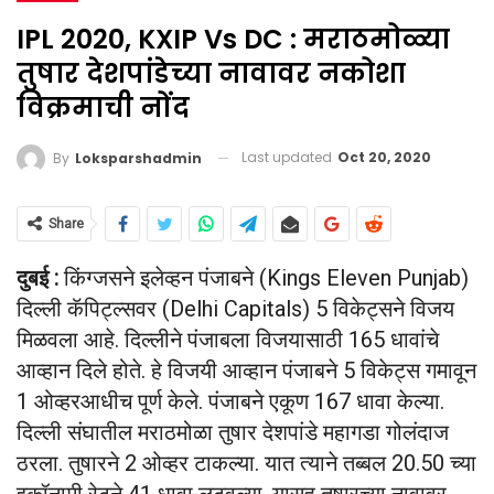
IPL 2020, KXIP Vs DC : मराठमोळ्या
तुषार देशपांडेच्या नावावर नकोशा
विक्रमाची नोंद
Last updated
Oct 20, 2020
By
Loksparshadmin
Share
दुबई :
किंग्जसने इलेव्हन पंजाबने (Kings Eleven Punjab)
दिल्ली कॅपिट्ल्सवर (Delhi Capitals) 5 विकेट्सने विजय
मिळवला आहे. दिल्लीने पंजाबला विजयासाठी 165 धावांचे
आव्हान दिले होते. हे विजयी आव्हान पंजाबने 5 विकेट्स गमावून
1 ओव्हरआधीच पूर्ण केले. पंजाबने एकूण 167 धावा केल्या.
दिल्ली संघातील मराठमोळा तुषार देशपांडे महागडा गोलंदाज
ठरला. तुषारने 2 ओव्हर टाकल्या. यात त्याने तब्बल 20.50 च्या
इकॉनामी रेटने 41 धावा लुटवल्या. यासह तुषारच्या नावावर