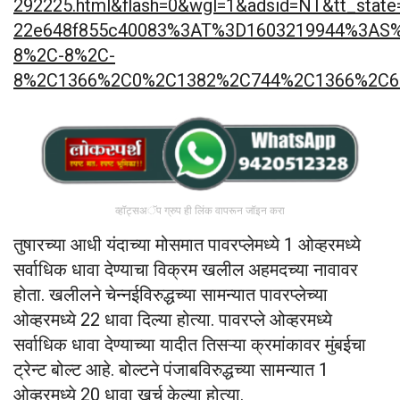
292225.html&flash=0&wgl=1&adsid=NT&tt_sta
22e648f855c40083%3AT%3D1603219944%3AS%3
8%2C-8%2C-
8%2C1366%2C0%2C1382%2C744%2C1366%2C654&
व्हॉट्सअॅप ग्रुप ही लिंक वापरून जॉइन करा
तुषारच्या आधी यंदाच्या मोसमात पावरप्लेमध्ये 1 ओव्हरमध्ये
सर्वाधिक धावा देण्याचा विक्रम खलील अहमदच्या नावावर
होता. खलीलने चेन्नईविरुद्धच्या सामन्यात पावरप्लेच्या
ओव्हरमध्ये 22 धावा दिल्या होत्या. पावरप्ले ओव्हरमध्ये
सर्वाधिक धावा देण्याच्या यादीत तिसऱ्या क्रमांकावर मुंबईचा
ट्रेन्ट बोल्ट आहे. बोल्टने पंजाबविरुद्धच्या सामन्यात 1
ओव्हरमध्ये 20 धावा खर्च केल्या होत्या.