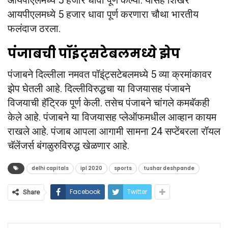
आयपीएलमध्ये 5 हजार धावा पूर्ण करणारा चौथा भारतीय
फलंदाज ठरला.
पंजाबची पॉइंट्सटेबलमध्ये झेप
पंजाबने दिल्लीला नमवत पॉइ्ंट्सटेबलमध्ये 5 व्या क्रमांकावर
झेप घेतली आहे. दिल्लीविरुद्धचा या विजयासह पंजाबने
विजयाची हॅट्रिक पूर्ण केली. तसेच पंजाबने चांगले कमबॅकही
केले आहे. पंजाबने या विजयासह प्लेऑफमधील आव्हान कायम
राखले आहे. पंजाब आपला आगामी सामना 24 सप्टेंबरला रॉयल
चॅलेंजर्स बंगळुरुविरुद्ध खेळणार आहे.
delhi capitals
ipl 2020
sports
tushar deshpande
Facebook
Twitter
Share