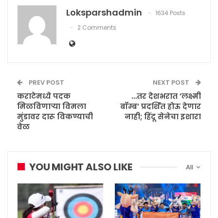
Loksparshadmin
1634 Posts
2 Comments
PREV POST
NEXT POST
कराटेमध्ये पदक
…तर देशभरात ‘लक्ष्मी
मिळविणाऱ्या विमला
बॉम्ब’ प्रदर्शित होऊ देणार
मुंडावर दारू विकण्याची
नाही; हिंदू सेनेचा इशारा
वेळ
YOU MIGHT ALSO LIKE
All