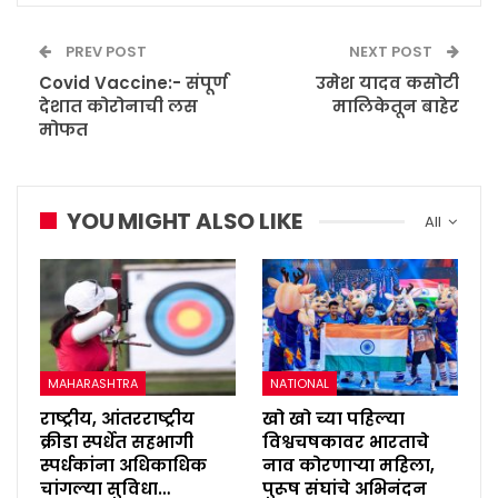
PREV POST
NEXT POST
Covid Vaccine:- संपूर्ण
उमेश यादव कसोटी
देशात कोरोनाची लस
मालिकेतून बाहेर
मोफत
YOU MIGHT ALSO LIKE
All
MAHARASHTRA
NATIONAL
राष्ट्रीय, आंतरराष्ट्रीय
खो खो च्या पहिल्या
क्रीडा स्पर्धेत सहभागी
विश्वचषकावर भारताचे
स्पर्धकांना अधिकाधिक
नाव कोरणाऱ्या महिला,
चांगल्या सुविधा…
पुरूष संघांचे अभिनंदन