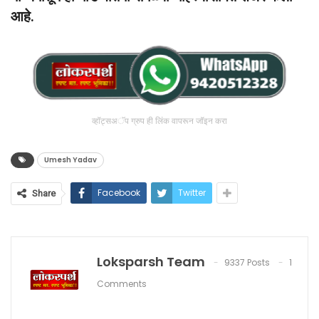
आहे.
व्हॉट्सअॅप ग्रुप ही लिंक वापरून जॉइन करा
Umesh Yadav
Facebook
Twitter
Share
Loksparsh Team
9337 Posts
1
Comments