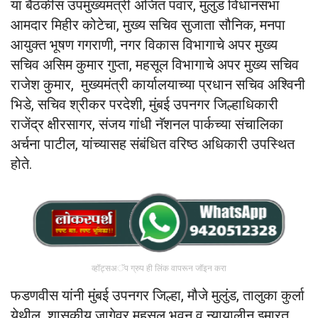
या बैठकीस उपमुख्यमंत्री अजित पवार, मुलुंड विधानसभा
आमदार मिहीर कोटेचा, मुख्य सचिव सुजाता सौनिक, मनपा
आयुक्त भूषण गगराणी, नगर विकास विभागाचे अपर मुख्य
सचिव असिम कुमार गुप्ता, महसूल विभागाचे अपर मुख्य सचिव
राजेश कुमार, मुख्यमंत्री कार्यालयाच्या प्रधान सचिव अश्विनी
भिडे, सचिव श्रीकर परदेशी, मुंबई उपनगर जिल्हाधिकारी
राजेंद्र क्षीरसागर, संजय गांधी नॅशनल पार्कच्या संचालिका
अर्चना पाटील, यांच्यासह संबंधित वरिष्ठ अधिकारी उपस्थित
होते.
व्हॉट्सअॅप ग्रुप ही लिंक वापरून जॉइन करा
फडणवीस यांनी मुंबई उपनगर जिल्हा, मौजे मुलुंड, तालुका कुर्ला
येथील शासकीय जागेवर महसूल भवन व न्यायालीन इमारत