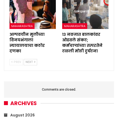
MAHARASHTRA
MAHARASHTRA
अल्पवयीन मुलीच्या
१३ नवजात बालकांवर
विनयभंगाला
ओढवले संकट;
न्यायालयाचा कठोर
कर्मचाऱ्यांच्या तत्परतेने
दणका
टळली मोठी दुर्घटना
PREV
NEXT
Comments are closed.
ARCHIVES
August 2026