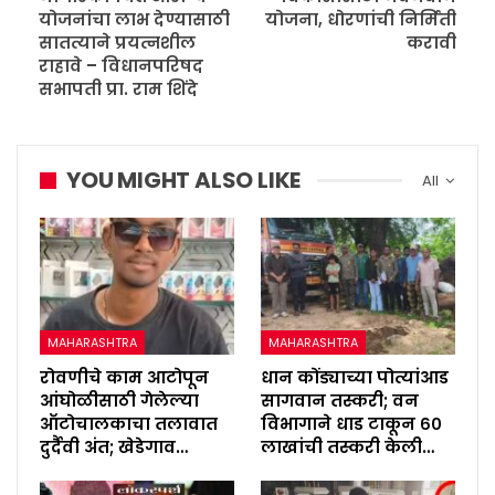
योजनांचा लाभ देण्यासाठी
योजना, धोरणांची निर्मिती
सातत्याने प्रयत्नशील
करावी
राहावे – विधानपरिषद
सभापती प्रा. राम शिंदे
YOU MIGHT ALSO LIKE
All
MAHARASHTRA
MAHARASHTRA
रोवणीचे काम आटोपून
धान कोंड्याच्या पोत्यांआड
आंघोळीसाठी गेलेल्या
सागवान तस्करी; वन
ऑटोचालकाचा तलावात
विभागाने धाड टाकून ६०
दुर्दैवी अंत; खेडेगाव…
लाखांची तस्करी केली…