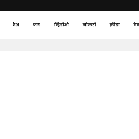
देश
जग
व्हिडीओ
नौकरी
क्रीडा
टे