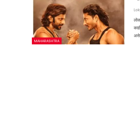
लोकस
काही
असेल
MAHARASHTRA