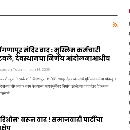
ंगणापूर मंदिर वाद : मुस्लिम कर्मचारी
टवले, देवस्थानचा निर्णय आंदोलनाआधीच
Loksparsh Team
Jun 14, 2025
्पर्श न्यूज नेटवर्क शनिशिंगणापूर : शनिशिंगणापूर देवस्थानमध्ये मुस्लिम कर्मचाऱ्यांकडून
ेवाच्या चौथऱ्यावर काम केल्याच्या पार्श्वभूमीवर निर्माण झालेल्या वादानंतर देवस्थान
शासनाने…
हरिओम’ वरून वाद ! समाजवादी पार्टीचा
्षेप