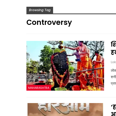
Browsing Tag
Controversy
शि
ह
लोकस
शनीद
प्र
MAHARASHTRA
‘
आक