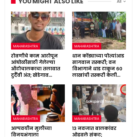
YOU MIGHT ALSO LIKE
All
MAHARASHTRA
MAHARASHTRA
रोवणीचे काम आटोपून
धान कोंड्याच्या पोत्यांआड
आंघोळीसाठी गेलेल्या
सागवान तस्करी; वन
ऑटोचालकाचा तलावात
विभागाने धाड टाकून ६०
दुर्दैवी अंत; खेडेगाव…
लाखांची तस्करी केली…
MAHARASHTRA
MAHARASHTRA
अल्पवयीन मुलीच्या
१३ नवजात बालकांवर
विनयभंगाला
ओढवले संकट;