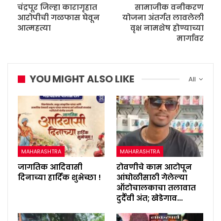
चंद्रपूर जिल्हा कारागृहात
सामाजीक वनीकरण
आरोपीची गळफास घेवून
योजना अंतर्गत लावलेली
आत्महत्या
वृक्ष नामशेष होण्याच्या
मार्गावर
YOU MIGHT ALSO LIKE
All
MAHARASHTRA
MAHARASHTRA
जागतिक आदिवासी
रोवणीचे काम आटोपून
दिनाच्या हार्दिक शुभेच्छा !
आंघोळीसाठी गेलेल्या
ऑटोचालकाचा तलावात
दुर्दैवी अंत; खेडेगाव…