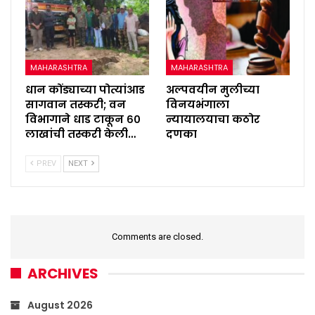
MAHARASHTRA
MAHARASHTRA
धान कोंड्याच्या पोत्यांआड
अल्पवयीन मुलीच्या
सागवान तस्करी; वन
विनयभंगाला
विभागाने धाड टाकून ६०
न्यायालयाचा कठोर
लाखांची तस्करी केली…
दणका
PREV
NEXT
Comments are closed.
ARCHIVES
August 2026