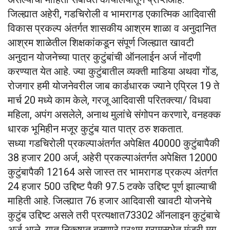
जिल्ह्यात अहेरी, गडचिरोली व भामरागड एकात्मिक आदिवासी
विकास प्रकल्प अंतर्गत शासकीय आश्रम शाळा व अनुदानित
आश्रम शाळेतील शिक्षकांकडून संपूर्ण जिल्ह्यात खावटी
अनुदान योजनेच्या पात्र कुटुंबांची ऑनलाईन अर्ज नोंदणी
करण्यात येत आहे. ज्या कुटुंबातील व्यक्ती माडिया अथवा गोंड,
रोजगार हमी योजनेवरील जाब कार्डधारक ज्याने एप्रिल 19 ते
मार्च 20 मध्ये काम केले, गरजू आदिवासी परितक्त्या/ विधवा
महिला, अपंग असलेले, अनाथ मुलांचे संगोपन करणारे, वनहक्‍क
धारक भूमिहीन मजूर कुटुंब यात पात्र ठरु शकतात.
सध्या गडचिरोली प्रकल्पाअंतर्गत अपेक्षित 40000 कुटुंबापैकी
38 हजार 200 अर्ज, अहेरी प्रकल्पाअंतर्गत अपेक्षित 12000
कुटुंबापैकी 12164 असे जास्त तर भामरागड प्रकल्प अंतर्गत
24 हजार 500 उद्दिष्ट पैकी 97.5 टक्के उद्दिष्ट पूर्ण झाल्याची
माहिती आहे. जिल्ह्यात 76 हजार आदिवासी खावटी योजनेचे
कुटुंब उद्दिष्ट असले तरी प्रत्यक्षात73302 ऑनलाइन कुटुंबाचे
अर्ज आले. यात निकषात बसणारे प्रथम ग्रामसभेत मंजुरी मग