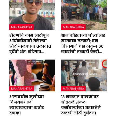
MAHARASHTRA
MAHARASHTRA
रोवणीचे काम आटोपून
धान कोंड्याच्या पोत्यांआड
आंघोळीसाठी गेलेल्या
सागवान तस्करी; वन
ऑटोचालकाचा तलावात
विभागाने धाड टाकून ६०
दुर्दैवी अंत; खेडेगाव…
लाखांची तस्करी केली…
MAHARASHTRA
MAHARASHTRA
अल्पवयीन मुलीच्या
१३ नवजात बालकांवर
विनयभंगाला
ओढवले संकट;
न्यायालयाचा कठोर
कर्मचाऱ्यांच्या तत्परतेने
दणका
टळली मोठी दुर्घटना