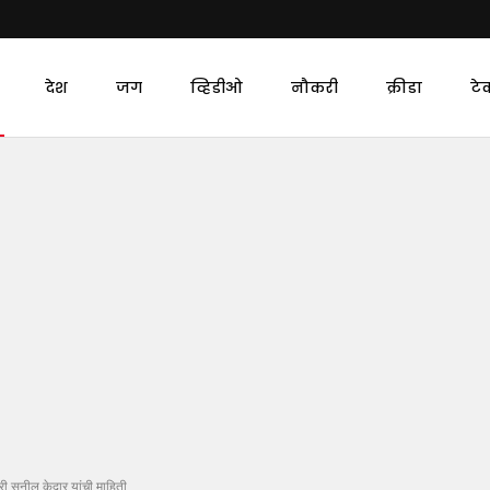
देश
जग
व्हिडीओ
नौकरी
क्रीडा
टे
्री सुनील केदार यांची माहिती