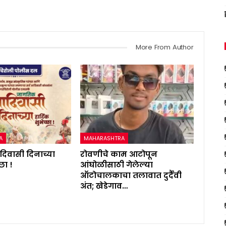
More From Author
A
MAHARASHTRA
िवासी दिनाच्या
रोवणीचे काम आटोपून
्छा !
आंघोळीसाठी गेलेल्या
ऑटोचालकाचा तलावात दुर्दैवी
अंत; खेडेगाव…