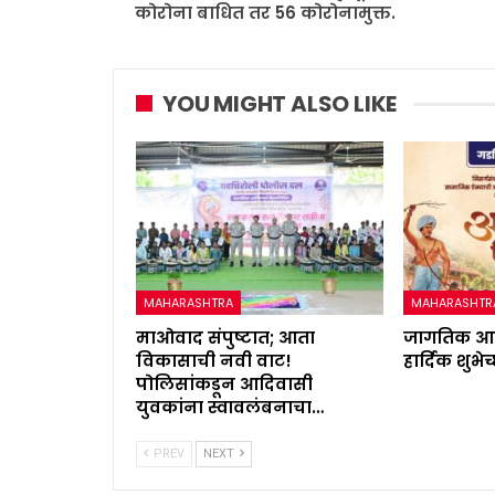
कोरोना बाधित तर 56 कोरोनामुक्त.
YOU MIGHT ALSO LIKE
MAHARASHTRA
MAHARASHTR
माओवाद संपुष्टात; आता
जागतिक आद
विकासाची नवी वाट!
हार्दिक शुभेच
पोलिसांकडून आदिवासी
युवकांना स्वावलंबनाचा…
PREV
NEXT