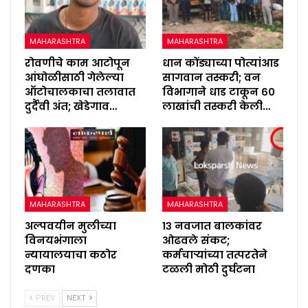
MAHARASHTRA
MAHARASHTRA
रोवणीचे काम आटोपून
धान कोंड्याच्या पोत्यांआड
आंघोळीसाठी गेलेल्या
सागवान तस्करी; वन
ऑटोचालकाचा तलावात
विभागाने धाड टाकून ६०
दुर्दैवी अंत; खेडेगाव…
लाखांची तस्करी केली…
MAHARASHTRA
MAHARASHTRA
अल्पवयीन मुलीच्या
१३ नवजात बालकांवर
विनयभंगाला
ओढवले संकट;
न्यायालयाचा कठोर
कर्मचाऱ्यांच्या तत्परतेने
दणका
टळली मोठी दुर्घटना
PREV
NEXT