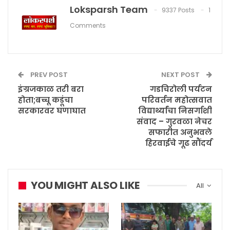
Loksparsh Team
9337 Posts
1
Comments
PREV POST
NEXT POST
इंग्रजकाळ तरी बरा
गडचिरोली पर्यटन
होता;बच्चू कडूंचा
परिवर्तन महोत्सवात
सरकारवर घणाघात
विद्यार्थ्यांचा निसर्गाशी
संवाद – गुरवळा नेचर
सफारीत अनुभवले
हिरवाईचे गूढ सौंदर्य
YOU MIGHT ALSO LIKE
All