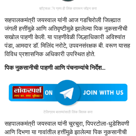
व्हॉट्सअॅप ग्रुप ही लिंक वापरून जॉइन करा
सहपालकमंत्री जयस्वाल यांनी आज गडचिरोली जिल्ह्यात
जंगली हत्तींमुळे आणि अतिवृष्टीमुळे झालेल्या पिक नुकसानीची
सखोल पाहणी केली. या पाहणीवेळी जिल्हाधिकारी अविश्यांत
पंडा, आमदार डॉ. मिलिंद नरोटे, उपवनसंरक्षक बी. वरूण यासह
विविध प्रशासनिक अधिकारी उपस्थित होते.
पिक नुकसानीची पाहणी आणि पंचनाम्यांचे निर्देश…
टेलिग्राम बातम्यांसाठी लिंक क्लिक करा
सहपालकमंत्री जयस्वाल यांनी चुरचुरा, पिपरटोला-धुडेशिवणी
आणि दिभणा या गावांतील हत्तींमुळे झालेल्या पिक नुकसानीची