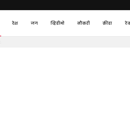
देश
जग
व्हिडीओ
नौकरी
क्रीडा
टे
.