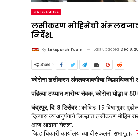
MAHARASHTRA
लसीकरण मोहिमेची अंमलबजावणी
निर्देश.
Last updated
Dec 8, 2
By
Loksparsh Team
Share
कोरोना लसीकरण अंमलबजावणीचा जिल्हाधिकारी अज
पहिल्या टप्प्यात आरोग्य सेवक, कोरोना योद्धा व 50
चंद्रपूर, दि. 8 डिसेंबर :
कोविड-19 विषाणुवर पुढी
दिल्यास त्याअनुषंगाने जिल्ह्यात लसीकरण मोहिम राबव
आज आढावा घेतला.
जिल्हाधिकारी कार्यालयाच्या वीसकलमी सभागृहात
ज