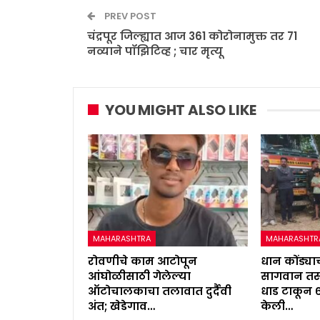
PREV POST
चंद्रपूर जिल्ह्यात आज 361 कोरोनामुक्त तर 71
नव्याने पॉझिटिव्ह ; चार मृत्यू
YOU MIGHT ALSO LIKE
MAHARASHTRA
MAHARASHTR
रोवणीचे काम आटोपून
धान कोंड्याच
आंघोळीसाठी गेलेल्या
सागवान तस्
ऑटोचालकाचा तलावात दुर्दैवी
धाड टाकून 
अंत; खेडेगाव…
केली…