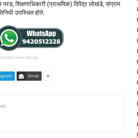
 नरड, शिक्षणाधिकारी (प्राथमिक) दिपेंद्र लोखंडे, संग्राम
तिनिधी उपस्थित होते.
रुप ही लिंक वापरून जॉइन करा
legram
Email
sts