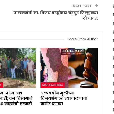
NEXT POST
पालकमंत्री ना. विजय वडेट्टीवार चंद्रपूर जिल्ह्याच्या
दौऱ्यावर.
More From Author
A
MAHARASHTRA
्या पोत्यांआड
अल्पवयीन मुलीच्या
करी; वन विभागाने
विनयभंगाला न्यायालयाचा
६० लाखांची तस्करी
कठोर दणका