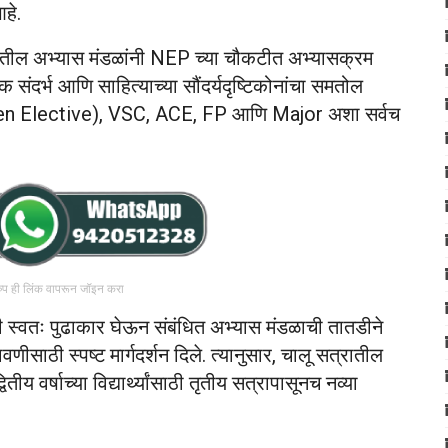
हे.
यारीतील अभ्यास मंडळांनी NEP च्या चौकटीत अभ्यासक्रम
िक संदर्भ आणि साहित्याच्या सौंदर्यदृष्टिकोनांचा समतोल
(Open Elective), VSC, ACE, FP आणि Major अशा सर्वच
रुप ही लिंक वापरून जॉइन करा
नी स्वतः पुढाकार घेऊन संबंधित अभ्यास मंडळाची तातडीने
साठी स्पष्ट मार्गदर्शन दिले. त्यानुसार, चालू सत्रातील
ितीय वर्षाच्या विद्यार्थ्यांसाठी तृतीय सत्रापासूनच नव्या