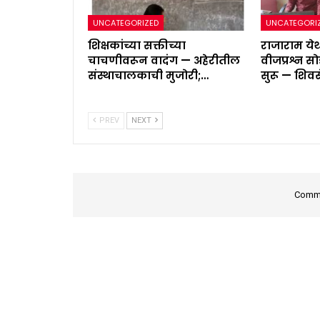
UNCATEGORIZED
UNCATEGORI
शिक्षकांच्या सक्तीच्या
राजाराम ये
चाचणीवरून वादंग — अहेरीतील
वीजप्रश्न 
संस्थाचालकाची मुजोरी;…
सुरू — शिवस
PREV
NEXT
Comme