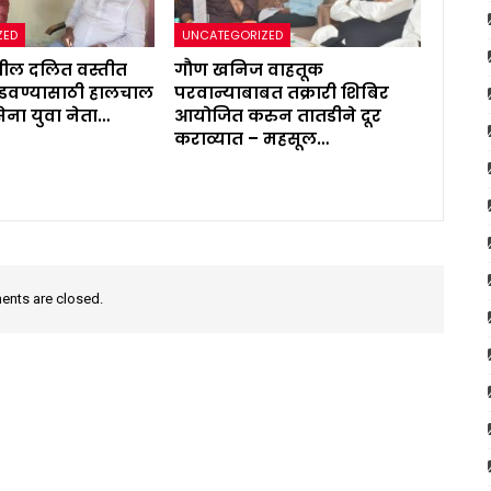
ZED
UNCATEGORIZED
थील दलित वस्तीत
गौण खनिज वाहतूक
सोडवण्यासाठी हालचाल
परवान्याबाबत तक्रारी शिबिर
ेना युवा नेता…
आयोजित करुन तातडीने दूर
कराव्यात – महसूल…
nts are closed.