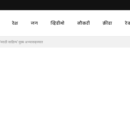
देश
जग
व्हिडीओ
नौकरी
क्रीडा
टे
त ‘मराठी साहित्य’ मुख्य अभ्यासक्रमात