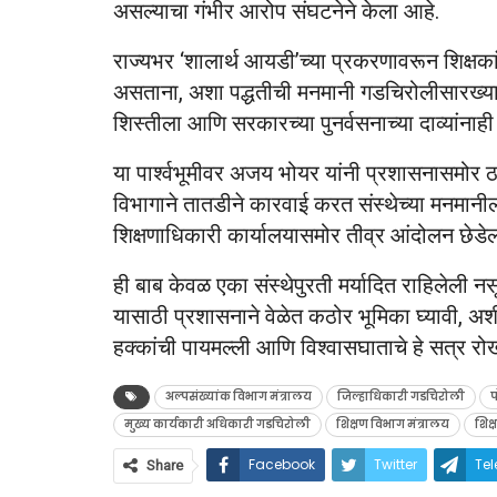
असल्याचा गंभीर आरोप संघटनेने केला आहे.
राज्यभर ‘शालार्थ आयडी’च्या प्रकरणावरून शिक्षकां
असताना, अशा पद्धतीची मनमानी गडचिरोलीसारख्या नक
शिस्तीला आणि सरकारच्या पुनर्वसनाच्या दाव्यांनाही
या पार्श्वभूमीवर अजय भोयर यांनी प्रशासनासमोर ठ
विभागाने तातडीने कारवाई करत संस्थेच्या मनमानी
शिक्षणाधिकारी कार्यालयासमोर तीव्र आंदोलन छेडे
ही बाब केवळ एका संस्थेपुरती मर्यादित राहिलेली न
यासाठी प्रशासनाने वेळेत कठोर भूमिका घ्यावी, अशी
हक्कांची पायमल्ली आणि विश्वासघाताचे हे सत्र र
अल्पसंख्यांक विभाग मंत्रालय
जिल्हाधिकारी गडचिरोली
प
मुख्य कार्यकारी अधिकारी गडचिरोली
शिक्षण विभाग मंत्रालय
शिक
Facebook
Twitter
Te
Share