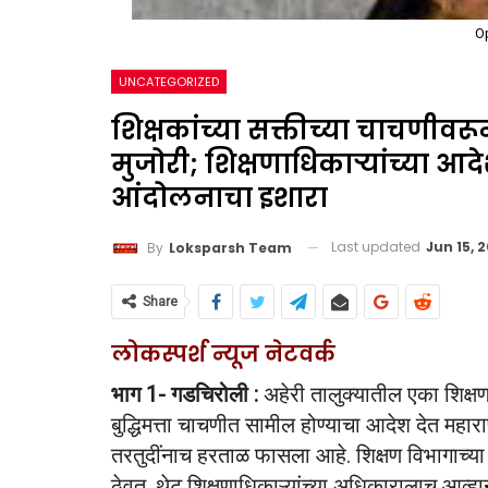
O
UNCATEGORIZED
शिक्षकांच्या सक्तीच्या चाचणीव
मुजोरी; शिक्षणाधिकाऱ्यांच्या आद
आंदोलनाचा इशारा
Last updated
Jun 15, 
By
Loksparsh Team
Share
लोकस्पर्श न्यूज नेटवर्क
भाग 1- गडचिरोली :
अहेरी तालुक्यातील एका शिक्षण 
बुद्धिमत्ता चाचणीत सामील होण्याचा आदेश देत महार
तरतुदींनाच हरताळ फासला आहे. शिक्षण विभागाच्या स
ठेवत, थेट शिक्षणाधिकाऱ्यांच्या अधिकारालाच आव्हान