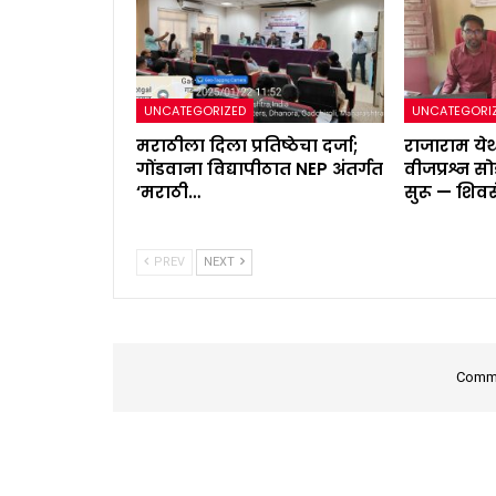
UNCATEGORIZED
UNCATEGORI
मराठीला दिला प्रतिष्ठेचा दर्जा;
राजाराम ये
गोंडवाना विद्यापीठात NEP अंतर्गत
वीजप्रश्न 
‘मराठी…
सुरू — शिवस
PREV
NEXT
Comme