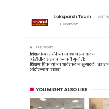
Loksparsh Team
9337 Po
1 Comments
PREV POST
शिक्षकांच्या सक्तीच्या चाचणीवरून वादंग —
अहेरीतील संस्थाचालकाची मुजोरी;
शिक्षणाधिकाऱ्यांच्या आदेशालाच झुगारलं, ‘प्रहार’
आंदोलनाचा इशारा
YOU MIGHT ALSO LIKE