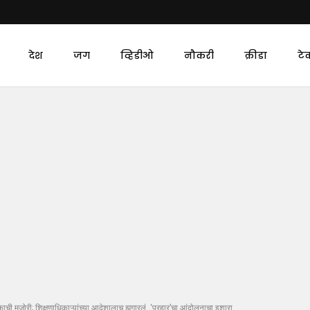
देश
जग
व्हिडीओ
नौकरी
क्रीडा
टे
ाची मुजोरी; शिक्षणाधिकाऱ्यांच्या आदेशालाच झुगारलं, ‘प्रहार’चा आंदोलनाचा इशारा