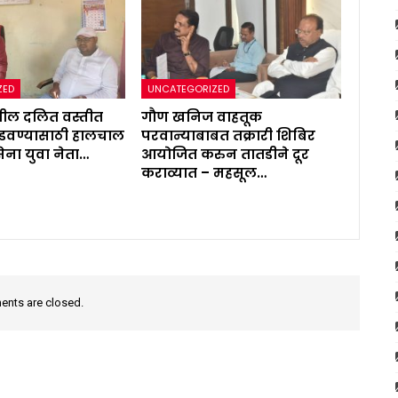
ZED
UNCATEGORIZED
थील दलित वस्तीत
गौण खनिज वाहतूक
सोडवण्यासाठी हालचाल
परवान्याबाबत तक्रारी शिबिर
ेना युवा नेता…
आयोजित करुन तातडीने दूर
कराव्यात – महसूल…
nts are closed.