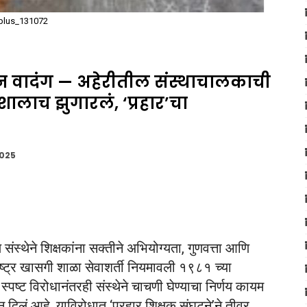
plus_131072
रून वादंग — अहेरीतील संस्थाचालकाची
ेशालाच झुगारलं, ‘प्रहार’चा
2025
संस्थेने शिक्षकांना सक्तीने अभियोग्यता, गुणवत्ता आणि
ाष्ट्र खासगी शाळा सेवाशर्ती नियमावली १९८१ च्या
्पष्ट विरोधानंतरही संस्थेने चाचणी घेण्याचा निर्णय कायम
 दिलं आहे. याविरोधात ‘प्रहार शिक्षक संघटने’ने तीव्र