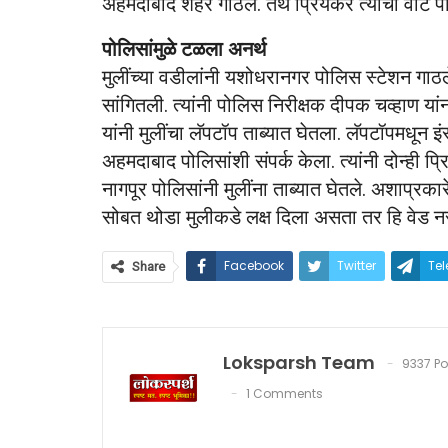
अहमदाबाद शहर गाठले. तेथे प्रियकर त्यांची वाट पा
पोलिसांमुळे टळला अनर्थ
मुलींच्या वडीलांनी यशोधरानगर पोलिस स्टेशन गाठले
सांगितली. त्यांनी पोलिस निरीक्षक दीपक चव्हाण य
यांनी मुलींचा लॅपटॉप ताब्यात घेतला. लॅपटॉपमधून इ
अहमदाबाद पोलिसांशी संपर्क केला. त्यांनी दोन्ही 
नागपूर पोलिसांनी मुलींना ताब्यात घेतले. अशाप्रक
सोबत थोडा मुलीकडे लक्ष दिला असता तर हि वेड
Facebook
Twitter
Te
Share
Loksparsh Team
9337 Po
1 Comments