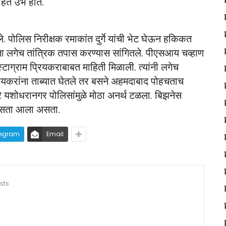
हत उभे होते.
. पोलिस निरीक्षक रमाकांत दुर्गे यांची भेट घेऊन हकिकत
ांना लगेच तांत्रिक तपास करण्यास सांगितले. पीएसआय चव्हाण
ंस्टाग्राम प्रियकराबाबत माहिती मिळाली. त्यांनी लगेच
प्रियकरांना ताब्यात घेतले तर बसने अहमदाबाद पोहचताच
ारे यशोधरानगर पोलिसांमुळे मोठा अनर्थ टळला. बिझनेस
 नसता आला असता.
legram
Email
sts