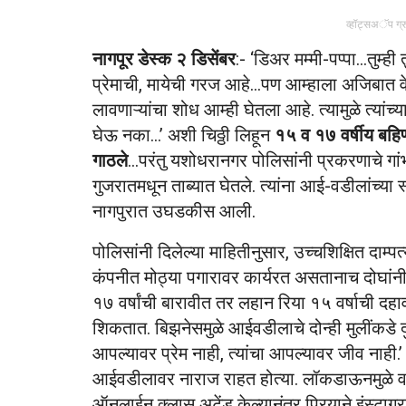
व्हॉट्सअॅप ग्
नागपूर डेस्क २ डिसेंबर
:- ‘डिअर मम्मी-पप्पा…तुम्ही
प्रेमाची, मायेची गरज आहे…पण आम्हाला अजिबात व
लावणाऱ्यांचा शोध आम्ही घेतला आहे. त्यामुळे त्या
घेऊ नका…’ अशी चिठ्ठी लिहून
१५ व १७ वर्षीय बहि
गाठले
…परंतु यशोधरानगर पोलिसांनी प्रकरणाचे गांभी
गुजरातमधून ताब्यात घेतले. त्यांना आई-वडीलांच्
नागपुरात उघडकीस आली.
पोलिसांनी दिलेल्या माहितीनुसार, उच्चशिक्षित दा
कंपनीत मोठ्या पगारावर कार्यरत असतानाच दोघांनी स्
१७ वर्षांची बारावीत तर लहान रिया १५ वर्षाची दहाव
शिकतात. बिझनेसमुळे आईवडीलाचे दोन्ही मुलींकडे दुर्ल
आपल्यावर प्रेम नाही, त्यांचा आपल्यावर जीव नाही.’
आईवडीलावर नाराज राहत होत्या. लॉकडाऊनमुळे वड
ऑनलाईन क्लास अटेंड केल्यानंतर प्रियाने इंस्ट