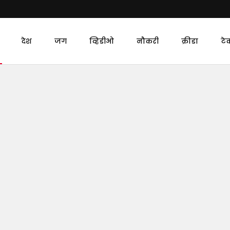
देश
जग
व्हिडीओ
नौकरी
क्रीडा
टे