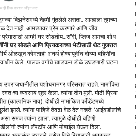
रुप ही लिंक वापरून जॉइन करा
 तुमच्या बिझनेसमध्ये नेहमी गुंतलेले असता.. आम्हाला तुमच्या
ेळ देत नाही. आमच्यावर प्रेम करणारे आणि जीव
ंच्या प्रेमासाठी आम्ही घर सोडतोय…सॉरी, प्लिज आमचा शोध
णींनी घर सोडले आणि प्रियकराच्या भेटीसाठी थेट गुजरात
र्य ओळखून कोमताही अनर्थ होण्यापूर्वीच दोघ्या बहिणींना
या स्वाधीन केले…पालक वर्गाचे खाडकन डोळे उघडणारी घटना
म्पत्य उपराजधानीतील यशोधरानगर परिसरात राहते. नामांकित
वतःचा व्यवसाय सुरू केला. त्यांना दोन मुली. मोठी प्रिया
ीत (काल्पनिक नाव). दोघीही नामांकित कॉंव्हेंटमध्ये
क्ष झाले. त्यांना पाहिजे तेवढा वेळ देत नव्हते. ‘आईवडीलांचे
 असा समज त्यांना झाला. त्यामुळे दोघीही बहिणी
ीलांनी त्यांना लॅपटॉप आणि मोबाईल घेऊन दिला.
ाग्रामवर अकाऊंट उघडले. तसेच तिने रियालाही अकाऊंट