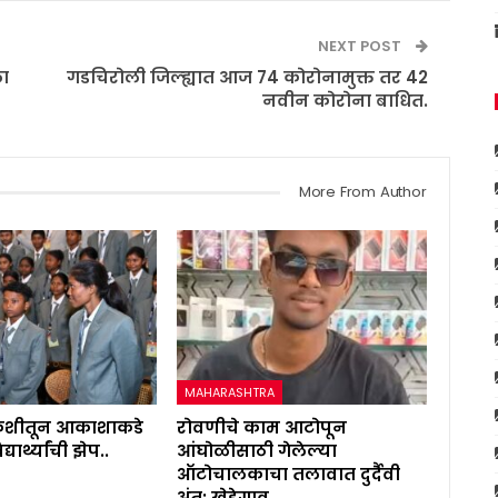
NEXT POST
ला
गडचिरोली जिल्ह्यात आज 74 कोरोनामुक्त तर 42
नवीन कोरोना बाधित.
More From Author
MAHARASHTRA
कुशीतून आकाशाकडे
रोवणीचे काम आटोपून
ार्थ्यांची झेप..
आंघोळीसाठी गेलेल्या
ऑटोचालकाचा तलावात दुर्दैवी
अंत; खेडेगाव…