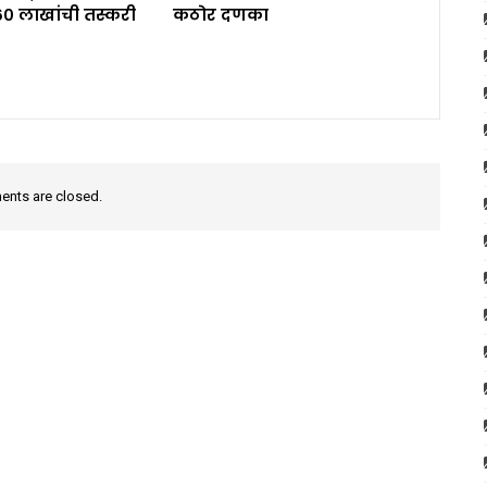
६० लाखांची तस्करी
कठोर दणका
nts are closed.