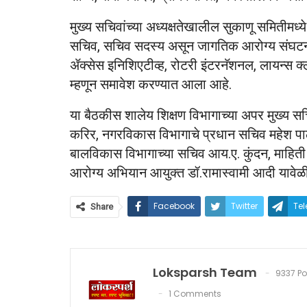
मुख्य सचिवांच्या अध्यक्षतेखालील सुकाणू समितीमध्
सचिव, सचिव सदस्य असून जागतिक आरोग्य संघटना, 
ॲक्सेस इनिशिएटीव्ह, रोटरी इंटरनॅशनल, लायन्स क्ल
म्हणून समावेश करण्यात आला आहे.
या बैठकीस शालेय शिक्षण विभागाच्या अपर मुख्य सच
करिर, नगरविकास विभागाचे प्रधान सचिव महेश पा
बालविकास विभागाच्या सचिव आय.ए. कुंदन, माहिती व
आरोग्य अभियान आयुक्त डॉ.रामास्वामी आदी यावेळी
Facebook
Twitter
Te
Share
Loksparsh Team
9337 Po
1 Comments