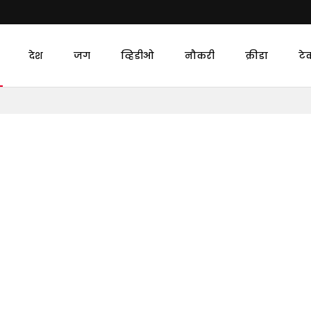
देश
जग
व्हिडीओ
नौकरी
क्रीडा
टे