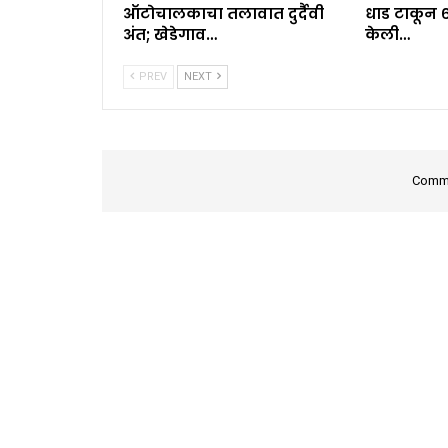
ऑटोचालकाचा तलावात दुर्दैवी
धाड टाकून 
अंत; खेडेगाव…
केली…
PREV
NEXT
Comme