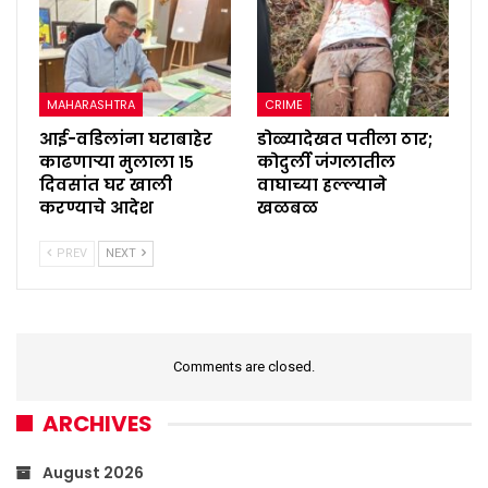
MAHARASHTRA
CRIME
आई-वडिलांना घराबाहेर
डोळ्यादेखत पतीला ठार;
काढणाऱ्या मुलाला १५
कोदुर्ली जंगलातील
दिवसांत घर खाली
वाघाच्या हल्ल्याने
करण्याचे आदेश
खळबळ
PREV
NEXT
Comments are closed.
ARCHIVES
August 2026