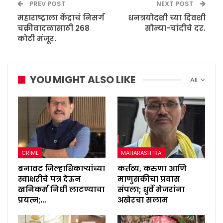
PREV POST
NEXT POST
महाराष्ट्राला केंद्राचं निसर्ग
धनत्रयोदशी च्या दिवशी
चक्रीवादळासाठी 268
सोन्या-चांदीचे दर.
कोटी मंजूर.
YOU MIGHT ALSO LIKE
All
CRIME
MAHARASHTRA
बनावट जिल्हाधिकाऱ्यांच्या
कर्तव्य, करुणा आणि
स्वाक्षरीचे पत्र देऊन
माणुसकीचा प्रवास
खनिकर्म निधी लाटण्याचा
संपला; धुर्वे मेजरांना
प्रयत्न;…
अखेरचा सलाम