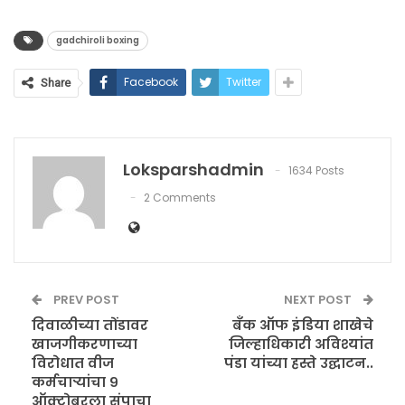
gadchiroli boxing
Facebook
Twitter
Share
Loksparshadmin
1634 Posts
2 Comments
PREV POST
NEXT POST
दिवाळीच्या तोंडावर
बँक ऑफ इंडिया शाखेचे
खाजगीकरणाच्या
जिल्हाधिकारी अविश्यांत
विरोधात वीज
पंडा यांच्या हस्ते उद्घाटन..
कर्मचाऱ्यांचा ९
ऑक्टोबरला संपाचा