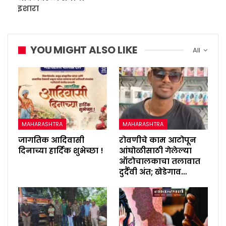
इशारा
YOU MIGHT ALSO LIKE
All
MAHARASHTRA
MAHARASHTRA
जागतिक आदिवासी
रोवणीचे काम आटोपून
दिनाच्या हार्दिक शुभेच्छा !
आंघोळीसाठी गेलेल्या
ऑटोचालकाचा तलावात
दुर्दैवी अंत; खेडेगाव…