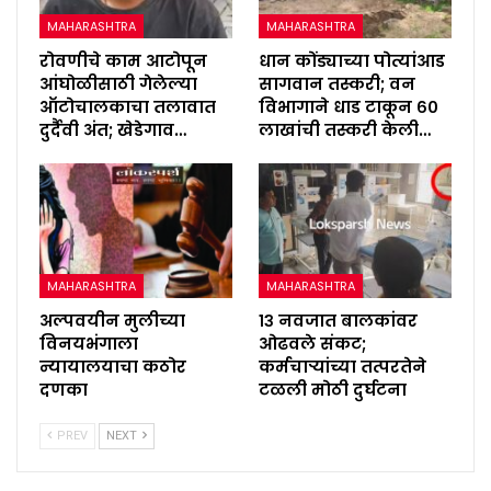
MAHARASHTRA
MAHARASHTRA
रोवणीचे काम आटोपून
धान कोंड्याच्या पोत्यांआड
आंघोळीसाठी गेलेल्या
सागवान तस्करी; वन
ऑटोचालकाचा तलावात
विभागाने धाड टाकून ६०
दुर्दैवी अंत; खेडेगाव…
लाखांची तस्करी केली…
MAHARASHTRA
MAHARASHTRA
अल्पवयीन मुलीच्या
१३ नवजात बालकांवर
विनयभंगाला
ओढवले संकट;
न्यायालयाचा कठोर
कर्मचाऱ्यांच्या तत्परतेने
दणका
टळली मोठी दुर्घटना
PREV
NEXT