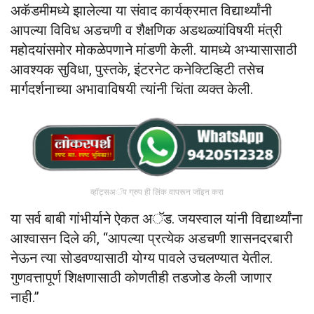
अकॅडमीमध्ये झालेल्या या संवाद कार्यक्रमात विद्यार्थ्यांनी
आपल्या विविध अडचणी व शैक्षणिक अडथळ्यांविषयी मंत्री
महोदयांसमोर मोकळेपणाने मांडणी केली. यामध्ये अभ्यासासाठी
आवश्यक सुविधा, पुस्तके, इंटरनेट कनेक्टिव्हिटी तसेच
मार्गदर्शनाच्या अभावाविषयी त्यांनी चिंता व्यक्त केली.
व्हॉट्सअॅप ग्रुप ही लिंक वापरून जॉइन करा
या सर्व बाबी गांभीर्याने ऐकत अॅड. जयस्वाल यांनी विद्यार्थ्यांना
आश्वासन दिले की, “आपल्या प्रत्येक अडचणी शासनदरबारी
नेऊन त्या सोडवण्यासाठी योग्य पावले उचलण्यात येतील.
गुणवत्तापूर्ण शिक्षणासाठी कोणतीही तडजोड केली जाणार
नाही.”