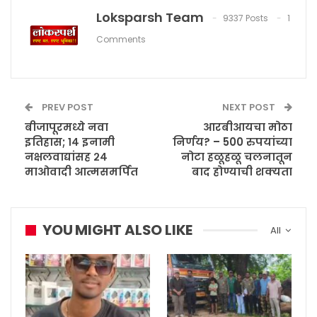
Loksparsh Team
9337 Posts
1
Comments
PREV POST
NEXT POST
बीजापूरमध्ये नवा
आरबीआयचा मोठा
इतिहास; १४ इनामी
निर्णय? – 500 रुपयांच्या
नक्षलवाद्यांसह २४
नोटा हळूहळू चलनातून
माओवादी आत्मसमर्पित
बाद होण्याची शक्यता
YOU MIGHT ALSO LIKE
All