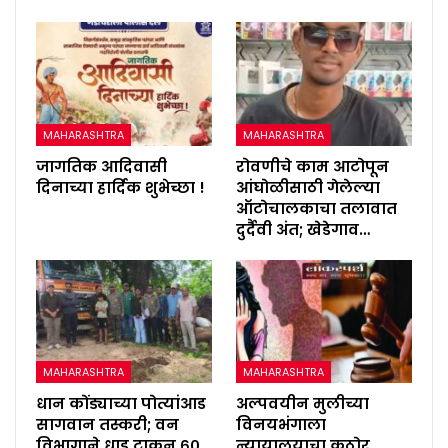
MAHARASHTRA
MAHARASHTRA
जागतिक आदिवासी
रोवणीचे काम आटोपून
दिनाच्या हार्दिक शुभेच्छा !
आंघोळीसाठी गेलेल्या
ऑटोचालकाचा तलावात
दुर्दैवी अंत; खेडेगाव…
MAHARASHTRA
MAHARASHTRA
धान कोंड्याच्या पोत्यांआड
अल्पवयीन मुलीच्या
सागवान तस्करी; वन
विनयभंगाला
विभागाने धाड टाकून ६०
न्यायालयाचा कठोर