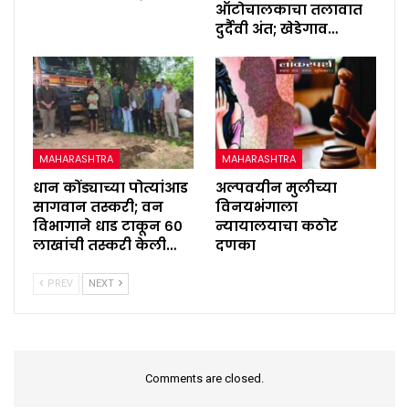
ऑटोचालकाचा तलावात
दुर्दैवी अंत; खेडेगाव…
MAHARASHTRA
MAHARASHTRA
धान कोंड्याच्या पोत्यांआड
अल्पवयीन मुलीच्या
सागवान तस्करी; वन
विनयभंगाला
विभागाने धाड टाकून ६०
न्यायालयाचा कठोर
लाखांची तस्करी केली…
दणका
PREV
NEXT
Comments are closed.