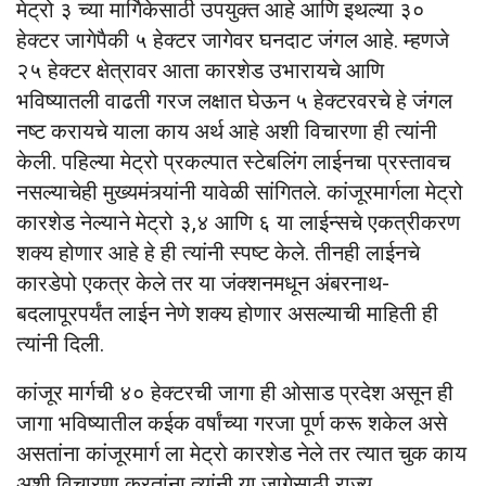
मेट्रो ३ च्या मार्गिकेसाठी उपयुक्त आहे आणि इथल्या ३०
हेक्टर जागेपैकी ५ हेक्टर जागेवर घनदाट जंगल आहे. म्हणजे
२५ हेक्टर क्षेत्रावर आता कारशेड उभारायचे आणि
भविष्यातली वाढती गरज लक्षात घेऊन ५ हेक्टरवरचे हे जंगल
नष्ट करायचे याला काय अर्थ आहे अशी विचारणा ही त्यांनी
केली. पहिल्या मेट्रो प्रकल्पात स्टेबलिंग लाईनचा प्रस्तावच
नसल्याचेही मुख्यमंत्र्यांनी यावेळी सांगितले. कांजूरमार्गला मेट्रो
कारशेड नेल्याने मेट्रो ३,४ आणि ६ या लाईन्सचे एकत्रीकरण
शक्य होणार आहे हे ही त्यांनी स्पष्ट केले. तीनही लाईनचे
कारडेपो एकत्र केले तर या जंक्शनमधून अंबरनाथ-
बदलापूरपर्यंत लाईन नेणे शक्य होणार असल्याची माहिती ही
त्यांनी दिली.
कांजूर मार्गची ४० हेक्टरची जागा ही ओसाड प्रदेश असून ही
जागा भविष्यातील कईक वर्षांच्या गरजा पूर्ण करू शकेल असे
असतांना कांजूरमार्ग ला मेट्रो कारशेड नेले तर त्यात चुक काय
अशी विचारणा करतांना त्यांनी या जागेसाठी राज्य