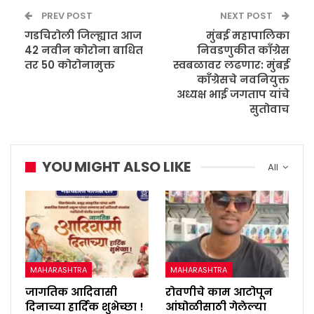
PREV POST
NEXT POST
गडचिरोली जिल्ह्यात आज
मुंबई महापालिका
42 नवीन कोरोना बाधित
निवडणुकीत काँग्रेस
तर 50 कोरोनामुक्त
स्वबळावर लढणार: मुंबई
कॉंग्रेसचे नवनियुक्त
अध्यक्ष भाई जगताप यांचे
सुतोवाच
YOU MIGHT ALSO LIKE
All
MAHARASHTRA
MAHARASHTRA
जागतिक आदिवासी
रोवणीचे काम आटोपून
दिनाच्या हार्दिक शुभेच्छा !
आंघोळीसाठी गेलेल्या