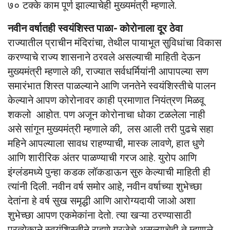
७० टक्के काम पूर्ण झाल्याचेही मुख्यमंत्री म्हणाले.
नवीन वर्षातही स्वयंशिस्त पाळा- कोरोनाला दूर ठेवा
राज्यातील प्राचीन मंदिरांचा, तेथील पायाभूत सुविधांचा विकास
करण्याचे राज्य शासनाने ठरवले असल्याची माहिती देऊन
मुख्यमंत्री म्हणाले की, राज्यात सर्वधर्मियांनी आपापल्या सण
समारंभात शिस्त पाळल्याने आणि जनतेने स्वयंशिस्तीचे पालन
केल्याने आपण कोरोनावर काही प्रमाणात नियंत्रण मिळवू
शकलो आहोत. पण अजून कोरोनाचा धोका टळलेला नाही
असे सांगून मुख्यमंत्री म्हणाले की, लस आली तरी पुढचे सहा
महिने आपल्याला सावध राहण्याची, मास्क लावणे, हात धुणे
आणि शारीरिक अंतर पाळण्याची गरज आहे. युरोप आणि
इंग्लंडमध्ये पुन्हा कडक लॉकडाऊन सुरु केल्याची माहिती ही
त्यांनी दिली. नवीन वर्ष समोर आहे, नवीन वर्षाच्या शुभेच्छा
देतांना हे वर्ष सुख समृद्धी आणि आरोग्यदायी जाओ अशा
शुभेच्छा आपण एकमेकांना देतो. त्या खऱ्या ठरण्यासाठी
प्रत्येकाने स्वयंशिस्तीने राहणे गरजेचे असल्याचेही ते म्हणाले.