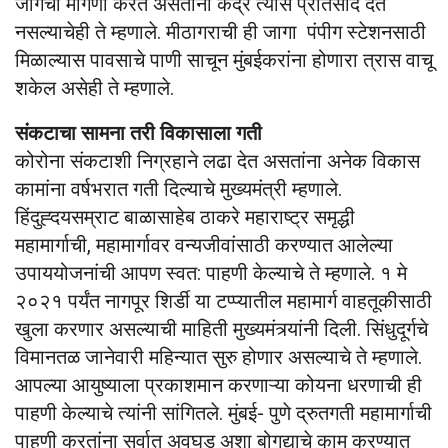
जागेची मागणी करत असतांना केंद्र त्यास प्रतिसाद देत
नसल्याचेही ते म्हणाले. मीठागराची ही जागा पंपीग स्टेशनसाठी
मिळाल्यास पावसाचे पाणी साचून मुंबईकरांना होणारा त्रास वाचू
शकेल असेही ते म्हणाले.
संकटाचा सामना तरी विकासाला गती
कोरोना संकटाशी निग्रहाने लढा देत असतांना अनेक विकास
कामांना वर्षभरात गती दिल्याचे मुख्यमंत्री म्हणाले.
हिंदुह्दयसम्राट बाळासाहेब ठाकरे महाराष्ट्र समृद्धी
महामार्गाची, महामार्गावर वन्यजीवांसाठी करण्यात आलेल्या
उपाययोजनांची आपण स्वत: पाहणी केल्याचे ते म्हणाले. १ मे
२०२१ पर्यंत नागपूर शिर्डी या टप्प्यातील महामार्ग वाहतूकीसाठी
खुला करणार असल्याची माहिती मुख्यमंत्र्यांनी दिली. सिंधुदूर्गचे
विमानतळ जानेवारी महिन्यात सुरु होणार असल्याचे ते म्हणाले.
आपल्या आयुष्याला प्रकाशमान करणाऱ्या कोयना धरणाची ही
पाहणी केल्याचे त्यांनी सांगितले. मुंबई- पुणे द्रुतगती महामार्गाची
पाहणी करतांना सर्वात अवघड अशा बोगद्याचे काम करण्यात