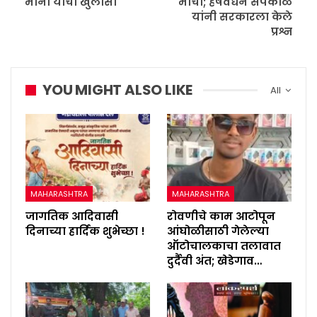
मीना यांचा खुलासा
मोर्चा; हर्षवर्धन सपकाळ
यांनी सरकारला केले
प्रश्न
YOU MIGHT ALSO LIKE
All
MAHARASHTRA
MAHARASHTRA
जागतिक आदिवासी
रोवणीचे काम आटोपून
दिनाच्या हार्दिक शुभेच्छा !
आंघोळीसाठी गेलेल्या
ऑटोचालकाचा तलावात
दुर्दैवी अंत; खेडेगाव…