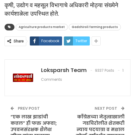
कृषी, उद्योग व महसूल विभागाचे अधिकारी मोठ्या संख्येने
कार्यशाळेला उपस्थित होते.
Agriculture products market
Gadchiroli farming products
Facebook
Twitter
Share
Loksparsh Team
9337 Posts
1
Comments
PREV POST
NEXT POST
“एक लाख झाडांची
काँग्रेसच्या नेतृत्वाखाली
कत्तल” ही फक्त अफवा;
गडचिरोलीत शेतकरी
उपवनसंरक्षक शैलेश
न्याय पदयात्रा व मशाल