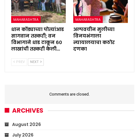
MAHARASHTRA
MAHARASHTRA
धान कोंड्याच्या पोत्यांआड
अल्पवयीन मुलीच्या
सागवान तस्करी; वन
विनयभंगाला
विभागाने धाड टाकून ६०
न्यायालयाचा कठोर
लाखांची तस्करी केली…
दणका
PREV
NEXT
Comments are closed.
ARCHIVES
August 2026
July 2026