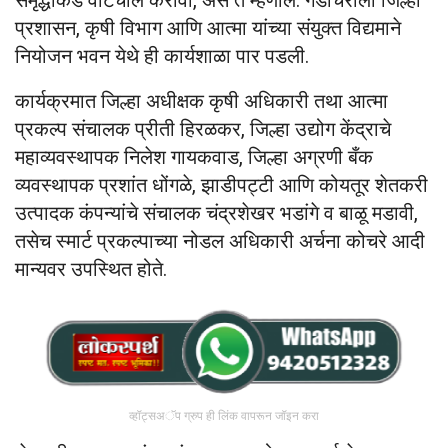
समृद्धीकडे वाटचाल करावी, असं ते म्हणाले. गडचिरोली जिल्हा
प्रशासन, कृषी विभाग आणि आत्मा यांच्या संयुक्त विद्यमाने
नियोजन भवन येथे ही कार्यशाळा पार पडली.
कार्यक्रमात जिल्हा अधीक्षक कृषी अधिकारी तथा आत्मा
प्रकल्प संचालक प्रीती हिरळकर, जिल्हा उद्योग केंद्राचे
महाव्यवस्थापक निलेश गायकवाड, जिल्हा अग्रणी बँक
व्यवस्थापक प्रशांत धोंगळे, झाडीपट्टी आणि कोयतूर शेतकरी
उत्पादक कंपन्यांचे संचालक चंद्रशेखर भडांगे व बाळू मडावी,
तसेच स्मार्ट प्रकल्पाच्या नोडल अधिकारी अर्चना कोचरे आदी
मान्यवर उपस्थित होते.
व्हॉट्सअॅप ग्रुप ही लिंक वापरून जॉइन करा