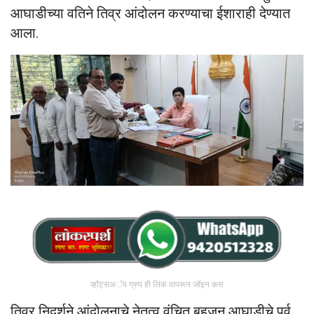
आघाडीच्या वतिने तिव्र आंदोलन करण्याचा ईशाराही देण्यात
आला.
व्हॉट्सअॅप ग्रुप ही लिंक वापरून जॉइन करा
तिव्र निदर्शने आंदोलनाचे नेतृत्व वंचित बहुजन आघाडीचे पूर्व