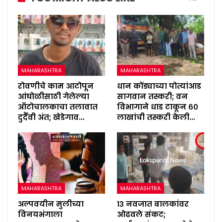
MAHARASHTRA
MAHARASHTRA
रोवणीचे काम आटोपून
धान कोंड्याच्या पोत्यांआड
आंघोळीसाठी गेलेल्या
सागवान तस्करी; वन
ऑटोचालकाचा तलावात
विभागाने धाड टाकून ६०
दुर्दैवी अंत; खेडेगाव…
लाखांची तस्करी केली…
MAHARASHTRA
MAHARASHTRA
अल्पवयीन मुलीच्या
१३ नवजात बालकांवर
विनयभंगाला
ओढवले संकट;