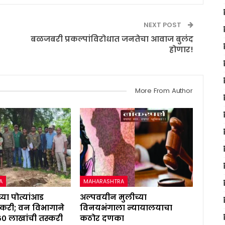
NEXT POST
बळजबरी प्रकल्पांविरोधात जनतेचा आवाज बुलंद
होणार!
More From Author
A
MAHARASHTRA
्या पोत्यांआड
अल्पवयीन मुलीच्या
करी; वन विभागाने
विनयभंगाला न्यायालयाचा
६० लाखांची तस्करी
कठोर दणका