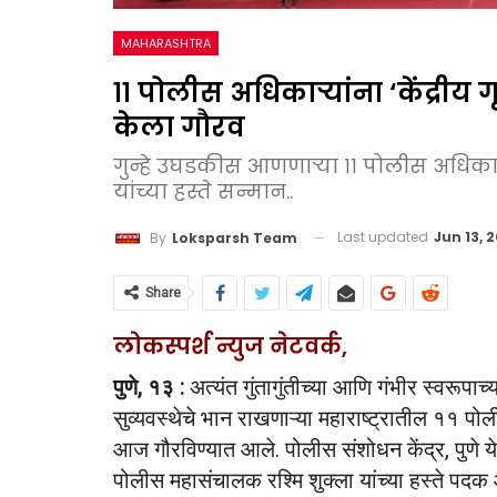
MAHARASHTRA
११ पोलीस अधिकाऱ्यांना ‘केंद्रीय 
केला गौरव
गुन्हे उघडकीस आणणाऱ्या ११ पोलीस अधिकाऱ
यांच्या हस्ते सन्मान..
Last updated
Jun 13, 
By
Loksparsh Team
Share
लोकस्पर्श न्युज नेटवर्क,
पुणे, १३ :
अत्यंत गुंतागुंतीच्या आणि गंभीर स्वरूपा
सुव्यवस्थेचे भान राखणाऱ्या महाराष्ट्रातील ११ पोली
आज गौरविण्यात आले. पोलीस संशोधन केंद्र, पुणे येथ
पोलीस महासंचालक रश्मि शुक्ला यांच्या हस्ते पदक