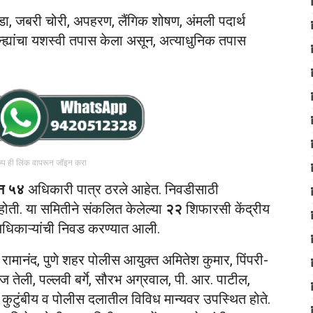
डा, जबरी चोरी, अपहरण, लैंगिक शोषण, अंमली पदार्थ
्ह्यांचा यशस्वी तपास केला असून, अत्याधुनिक तपास
रुप ही लिंक वापरून जॉइन करा
न ५४
अधिकारी पात्र ठरले आहेत. निवडीसाठी
ोती. या समितीने संकलित केलेल्या
२२
शिफारसी केंद्रीय
धिकाऱ्यांची निवड करण्यात आली.
ामानंद, पुणे शहर पोलीस आयुक्त अमितेश कुमार, पिंपरी-
तेली, पल्लवी बर्गे, सौरभ अग्रवाल, पी. आर. पाटील,
चे कुटुंबीय व पोलीस दलातील विविध मान्यवर उपस्थित होते.