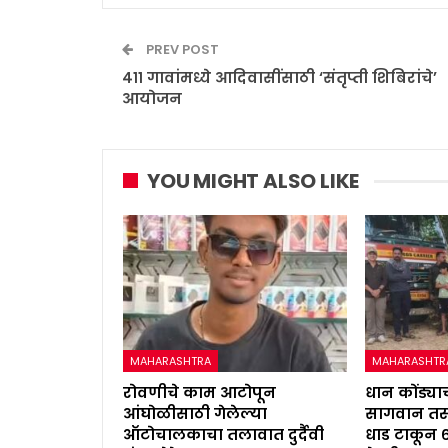
PREV POST
४११ गावांमध्ये आदिवासींसाठी ‘संतृप्ती शिबिरांचे’
आयोजन
YOU MIGHT ALSO LIKE
MAHARASHTRA
MAHARASHTR
रोवणीचे काम आटोपून
धान कोंड्याच
आंघोळीसाठी गेलेल्या
सागवान तस्
ऑटोचालकाचा तलावात दुर्दैवी
धाड टाकून 