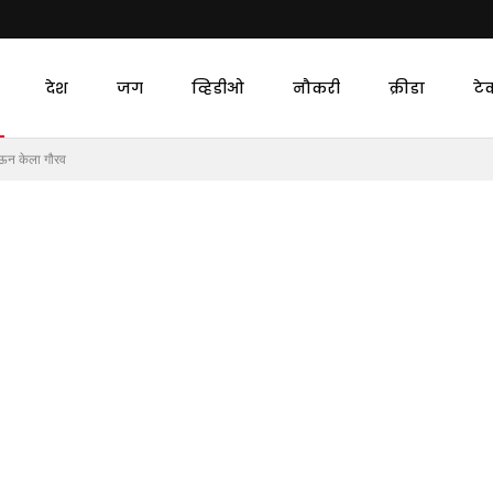
देश
जग
व्हिडीओ
नौकरी
क्रीडा
टे
देऊन केला गौरव