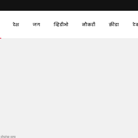
देश
जग
व्हिडीओ
नौकरी
क्रीडा
टे
घांचा मृत्यू.