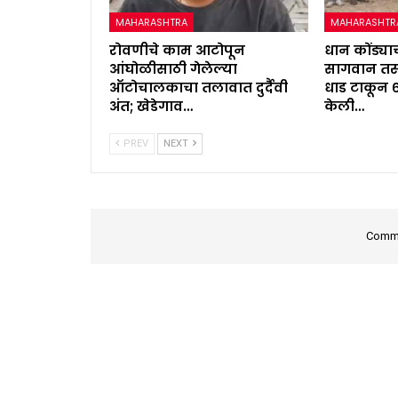
MAHARASHTRA
MAHARASHTR
रोवणीचे काम आटोपून
धान कोंड्याच
आंघोळीसाठी गेलेल्या
सागवान तस्
ऑटोचालकाचा तलावात दुर्दैवी
धाड टाकून 
अंत; खेडेगाव…
केली…
PREV
NEXT
Comme