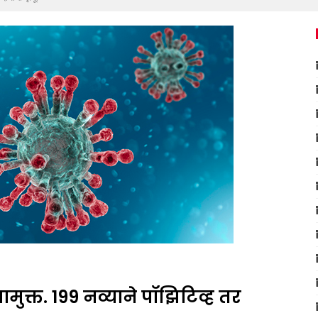
ामुक्त. 199 नव्याने पॉझिटिव्ह तर