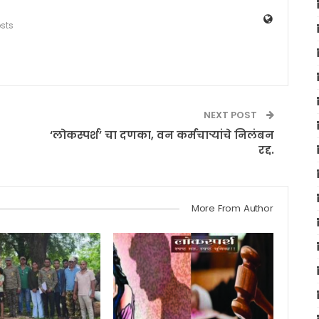
osts
NEXT POST
‘लोकस्पर्श’ चा दणका, वन कर्मचाऱ्यांचे निलंबन
रद्द.
More From Author