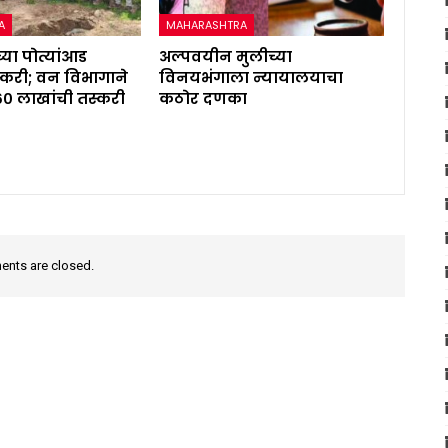
A
MAHARASHTRA
्या पोत्यांआड
अल्पवयीन मुलीच्या
करी; वन विभागाने
विनयभंगाला न्यायालयाचा
६० लाखांची तस्करी
कठोर दणका
nts are closed.