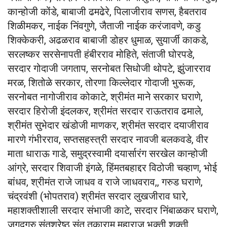
कान्होजी कोंडे, बाबाजी ढमढेरे, पिलाजीराव सणस, हैबतराव
शिळीमकर, नाईक निंवगुणे, जैताजी नाईक करंजावणे, कडु
शिक्केकरी, अढळराव बाबाजी डोहर धुमाळ, सुयार्जी काकडे,
सरलष्कर सरसेनापती हंबीरराव मोहिते, संताजी घोरपडे,
सरदार गोदाजी जगताप, सरनोबत सिधोजी थोपटे, झुंजारराव
मरळ, शितोळे सरकार, तोरणा किल्लेदार गोदाजी भुरूक,
सरनोबत नागोजीराव कोकाटे, श्रीमंत माने सरकार घराणे,
सरदार हिरोजी इंदलकर, श्रीमंत सरदार राऊतराव ढमाले,
श्रीमंत सुभेदार खंडोजी माणकर, श्रीमंत सरदार दयाजीराव
मारणे गंभीरराव, सप्तसहस्त्री सरदार नावजी बलकवडे, वीर
माता धाराऊ गाडे, समुद्रस्वामी दयार्सारंग सरखेल कान्होजी
आंग्रे, सरदार शिवाजी इंगळे, हिंमतबहाद्दर विठोजी चव्हाण, भोई
बांधव, श्रीमंत राजे जाधव व राजे जाधवराव,, गरुड घराणे,
चंद्रवंशी (भोपतराव) श्रीमंत सरदार लुखजीराव घारे,
महाशक्तीशाली सरदार संभाजी काटे, सरदार निंबाळकर घराणे,
जगद्गुरु संतश्रेष्ठ संत तुकाराम महाराज भक्ती शक्ती