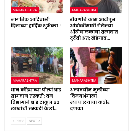
MAHARASHTRA
MAHARASHTRA
जागतिक आदिवासी
रोवणीचे काम आटोपून
दिनाच्या हार्दिक शुभेच्छा !
आंघोळीसाठी गेलेल्या
ऑटोचालकाचा तलावात
दुर्दैवी अंत; खेडेगाव…
MAHARASHTRA
MAHARASHTRA
धान कोंड्याच्या पोत्यांआड
अल्पवयीन मुलीच्या
सागवान तस्करी; वन
विनयभंगाला
विभागाने धाड टाकून ६०
न्यायालयाचा कठोर
लाखांची तस्करी केली…
दणका
PREV
NEXT