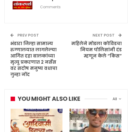
Comments
PREV POST
NEXT POST
भंडारा जिल्हा सामान्य
महिलेने मोडला कोविडचा
रुग्णालयात लागलेल्या
नियम पोलिसांनी दंड
आगित दहा बालकांच्या
म्हणून केले “किस”
मृत्यु प्रकरणात 2 नर्सेस
वर सदोष मनुष्य वधाचा
गुन्हा नोंद
YOU MIGHT ALSO LIKE
All