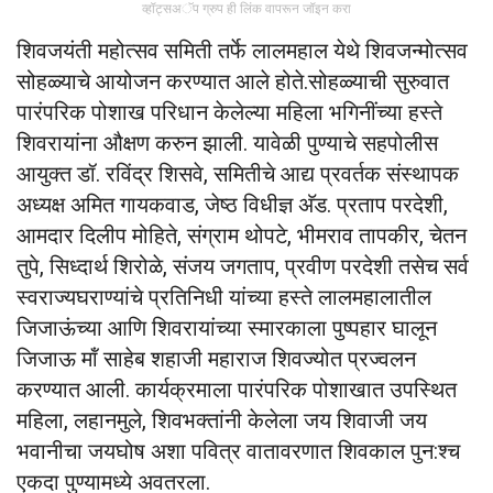
व्हॉट्सअॅप ग्रुप ही लिंक वापरून जॉइन करा
शिवजयंती महोत्सव समिती तर्फे लालमहाल येथे शिवजन्मोत्सव
सोहळ्याचे आयोजन करण्यात आले होते.सोहळ्याची सुरुवात
पारंपरिक पोशाख परिधान केलेल्या महिला भगिनींच्या हस्ते
शिवरायांना औक्षण करुन झाली. यावेळी पुण्याचे सहपोलीस
आयुक्त डॉ. रविंद्र शिसवे, समितीचे आद्य प्रवर्तक संस्थापक
अध्यक्ष अमित गायकवाड, जेष्ठ विधीज्ञ अ‍ॅड. प्रताप परदेशी,
आमदार दिलीप मोहिते, संग्राम थोपटे, भीमराव तापकीर, चेतन
तुपे, सिध्दार्थ शिरोळे, संजय जगताप, प्रवीण परदेशी तसेच सर्व
स्वराज्यघराण्यांचे प्रतिनिधी यांच्या हस्ते लालमहालातील
जिजाऊंच्या आणि शिवरायांच्या स्मारकाला पुष्पहार घालून
जिजाऊ मॉं साहेब शहाजी महाराज शिवज्योत प्रज्वलन
करण्यात आली. कार्यक्रमाला पारंपरिक पोशाखात उपस्थित
महिला, लहानमुले, शिवभक्तांनी केलेला जय शिवाजी जय
भवानीचा जयघोष अशा पवित्र वातावरणात शिवकाल पुन:श्च
एकदा पुण्यामध्ये अवतरला.