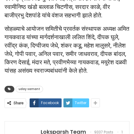
स्वामीनिष्ठ खंडो बल्लाळ चिटणीस, सरदार काळे, वीर
बाजीप्रभु देशपांडे यांचे वंशज सहभागी झाले होते.
सोहळ्याचे आयोजन समितीचे प्रवर्तक संस्थापक अध्यक्ष अमित
गायकवाड यांच्या मार्गदर्शनाखाली ललित शिंदे, दीपक घुले,
रवींद्र कंक, दिग्वीजय जेधे, शंकर कडू, महेश मालुसरे, नीलेश
जेधे, गोपी पवार, अनिल पवार, समीर जाधवराव, दीपक बांदल,
किरण देसाई, मंदार मते, प्रवीणभैय्या गायकवाड, मयुरेश दळवी
यांसह असंख्य स्वराज्यबांधवांनी केले होते.
uday samant
Facebook
Twitter
Share
Loksparsh Team
9337 Posts
1