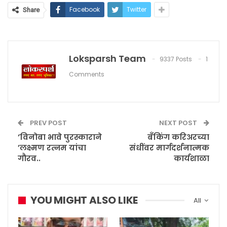
Facebook
Twitter
Share
Loksparsh Team
9337 Posts
1
Comments
PREV POST
NEXT POST
‘विनोबा भावे पुरस्काराने
बँकिंग करिअरच्या
’लक्ष्मण रत्नम यांचा
संधींवर मार्गदर्शनात्मक
गौरव..
कार्यशाळा
YOU MIGHT ALSO LIKE
All