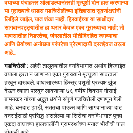
वयाच्या पंचाहत्तर ओलांडल्यानंतरही मृत्यूशी दोन हात करणाऱ्या
या गुराख्याचे धाडस गडचिरोलीच्या इतिहासात सुवर्णाक्षरांनी
लिहिले जाईल, यात शंका नाही. हिरवाईच्या या साक्षीदार
सागवानपट्ट्यातील हा थरार केवळ एका गुराख्याचा नाही; तो
माणसातील निडरतेचा, जंगलातील भीतीविरहित जगण्याचा
आणि धैर्याच्या अनोख्या परंपरेचा प्रेरणादायी दस्तऐवज ठरला
आहे…
गडचिरोली :
अहेरी तालुक्यातील वनविभागात अथांग हिरवाईत
वयाला हरत न जाणाऱ्या एका गुराख्याने मृत्यूच्या सावटाला
हरवून दाखवले. वाघासारख्या हिंस्त्र पशूशी प्रत्यक्ष झुंज
देऊन त्याला पळवून लावणाऱ्या ७६ वर्षीय शिवराम गोसाई
बामनकर यांच्या अद्भुत धैर्याने संपूर्ण गडचिरोली दणाणून गेली
आहे. घनदाट झाडी, सततचा पाऊस आणि सागवानाच्या दाट
वनराईसाठी प्रसिद्ध असलेल्या या सिरोंचा वनविभागात पुन्हा
एकदा वाघाच्या हालचालींनी ग्रामस्थांच्या मनात भीतीची पाल
ठोकली आहे.