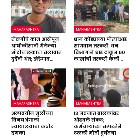
MAHARASHTRA
MAHARASHTRA
रोवणीचे काम आटोपून
धान कोंड्याच्या पोत्यांआड
आंघोळीसाठी गेलेल्या
सागवान तस्करी; वन
ऑटोचालकाचा तलावात
विभागाने धाड टाकून ६०
दुर्दैवी अंत; खेडेगाव…
लाखांची तस्करी केली…
MAHARASHTRA
MAHARASHTRA
अल्पवयीन मुलीच्या
१३ नवजात बालकांवर
विनयभंगाला
ओढवले संकट;
न्यायालयाचा कठोर
कर्मचाऱ्यांच्या तत्परतेने
दणका
टळली मोठी दुर्घटना