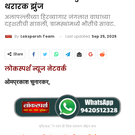
थरारक झुंज
अलापल्लीच्या हिरव्यागार जंगलात वाघाच्या
दहशतीची सावली, ग्रामस्थांमध्ये भीतीचे सावट..
Last updated
Sep 25, 2025
By
Loksparsh Team
Share
लोकस्पर्श न्यूज नेटवर्क
ओमप्रकाश चुनारकर,
व्हॉट्सअॅप ग्रुप ही लिंक वापरून जॉइन करा