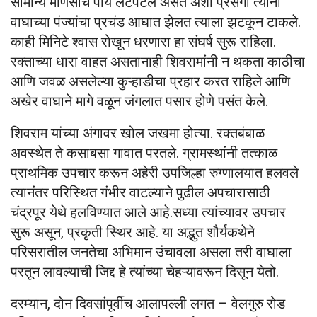
सामान्य माणसाचे पाय लटपटले असते अशा प्रसंगी त्यांनी
वाघाच्या पंज्यांचा प्रचंड आघात झेलत त्याला झटकून टाकले.
काही मिनिटे श्वास रोखून धरणारा हा संघर्ष सुरू राहिला.
रक्ताच्या धारा वाहत असतानाही शिवरामांनी न थकता काठीचा
आणि जवळ असलेल्या कुऱ्हाडीचा प्रहार करत राहिले आणि
अखेर वाघाने मागे वळून जंगलात पसार होणे पसंत केले.
शिवराम यांच्या अंगावर खोल जखमा होत्या. रक्तबंबाळ
अवस्थेत ते कसाबसा गावात परतले. ग्रामस्थांनी तत्काळ
प्राथमिक उपचार करून अहेरी उपजिल्हा रुग्णालयात हलवले
त्यानंतर परिस्थित गंभीर वाटल्याने पुढील अपचारासाठी
चंद्रपूर येथे हलविण्यात आले आहे.सध्या त्यांच्यावर उपचार
सुरू असून, प्रकृती स्थिर आहे. या अद्भुत शौर्यकथेने
परिसरातील जनतेचा अभिमान उंचावला असला तरी वाघाला
परतून लावल्याची जिद्द हे त्यांच्या चेहऱ्यावरून दिसून येतो.
दरम्यान, दोन दिवसांपूर्वीच आलापल्ली लगत – वेलगुरु रोड