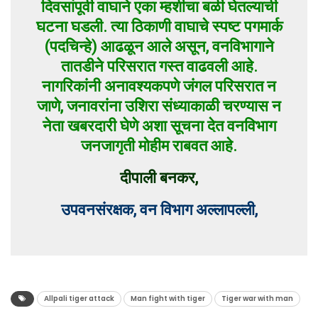
दिवसांपूर्वी वाघाने एका म्हशीचा बळी घेतल्याची
घटना घडली. त्या ठिकाणी वाघाचे स्पष्ट पगमार्क
(पदचिन्हे) आढळून आले असून, वनविभागाने
तातडीने परिसरात गस्त वाढवली आहे.
नागरिकांनी अनावश्यकपणे जंगल परिसरात न
जाणे, जनावरांना उशिरा संध्याकाळी चरण्यास न
नेता खबरदारी घेणे अशा सूचना देत वनविभाग
जनजागृती मोहीम राबवत आहे.
दीपाली बनकर,
उपवनसंरक्षक, वन विभाग अल्लापल्ली,
Allpali tiger attack
Man fight with tiger
Tiger war with man