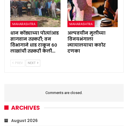
MAHARASHTRA
MAHARASHTRA
धान कोंड्याच्या पोत्यांआड
अल्पवयीन मुलीच्या
सागवान तस्करी; वन
विनयभंगाला
विभागाने धाड टाकून ६०
न्यायालयाचा कठोर
लाखांची तस्करी केली…
दणका
PREV
NEXT
Comments are closed.
ARCHIVES
August 2026