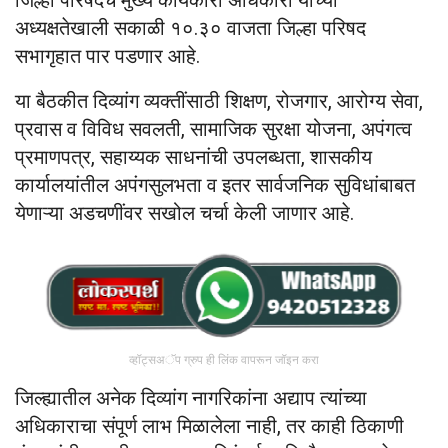
जिल्हा परिषदेचे मुख्य कार्यकारी अधिकारी यांच्या
अध्यक्षतेखाली सकाळी १०.३० वाजता जिल्हा परिषद
सभागृहात पार पडणार आहे.
या बैठकीत दिव्यांग व्यक्तींसाठी शिक्षण, रोजगार, आरोग्य सेवा,
प्रवास व विविध सवलती, सामाजिक सुरक्षा योजना, अपंगत्व
प्रमाणपत्र, सहाय्यक साधनांची उपलब्धता, शासकीय
कार्यालयांतील अपंगसुलभता व इतर सार्वजनिक सुविधांबाबत
येणाऱ्या अडचणींवर सखोल चर्चा केली जाणार आहे.
व्हॉट्सअॅप ग्रुप ही लिंक वापरून जॉइन करा
जिल्ह्यातील अनेक दिव्यांग नागरिकांना अद्याप त्यांच्या
अधिकाराचा संपूर्ण लाभ मिळालेला नाही, तर काही ठिकाणी