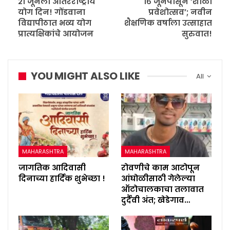
२१ जूनला आंतरराष्ट्रीय
१६ जूनपासून ‘शाळा
योग दिन! गोंडवाना
प्रवेशोत्सव’; नवीन
विद्यापीठात भव्य योग
शैक्षणिक वर्षाला उत्साहात
प्रात्यक्षिकांचे आयोजन
सुरुवात!
YOU MIGHT ALSO LIKE
All
MAHARASHTRA
MAHARASHTRA
जागतिक आदिवासी
रोवणीचे काम आटोपून
दिनाच्या हार्दिक शुभेच्छा !
आंघोळीसाठी गेलेल्या
ऑटोचालकाचा तलावात
दुर्दैवी अंत; खेडेगाव…