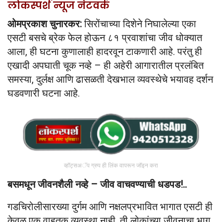
लोकस्पर्श न्यूज नेटवर्क
ओमप्रकाश चुनारकर:
सिरोंचाच्या दिशेने निघालेल्या एका
एसटी बसचे ब्रेक फेल होऊन ८१ प्रवाशांचा जीव धोक्यात
आला, ही घटना कुणालाही हादरवून टाकणारी आहे. परंतु ही
एखादी अपघाती चूक नव्हे – ही अहेरी आगारातील प्रलंबित
समस्या, दुर्लक्ष आणि ढासळती देखभाल व्यवस्थेचे भयावह दर्शन
घडवणारी घटना आहे.
व्हॉट्सअॅप ग्रुप ही लिंक वापरून जॉइन करा
बसमधून जीवनशैली नव्हे – जीव वाचवण्याची धडपड!..
गडचिरोलीसारख्या दुर्गम आणि नक्षलप्रभावित भागात एसटी ही
केवळ एक वाहतूक व्यवस्था नाही, ती लोकांच्या जीवनाचा भाग