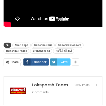
Aheri depo
Gadchiroli bus
Gadchiroli leaders
Gadchiroli roads
sironcha road
गडचिरोली रस्ते
Facebook
Twitter
Share
Loksparsh Team
9337 Posts
1
Comments