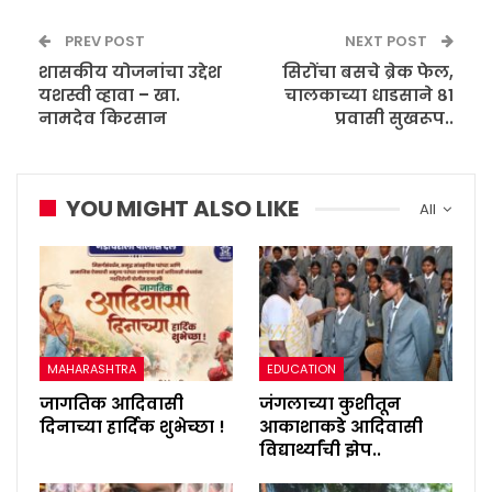
PREV POST
NEXT POST
शासकीय योजनांचा उद्देश
सिरोंचा बसचे ब्रेक फेल,
यशस्वी व्हावा – खा.
चालकाच्या धाडसाने ८१
नामदेव किरसान
प्रवासी सुखरूप..
YOU MIGHT ALSO LIKE
All
MAHARASHTRA
EDUCATION
जागतिक आदिवासी
जंगलाच्या कुशीतून
दिनाच्या हार्दिक शुभेच्छा !
आकाशाकडे आदिवासी
विद्यार्थ्यांची झेप..