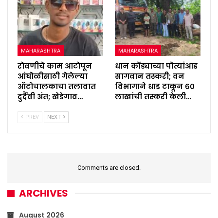
MAHARASHTRA
MAHARASHTRA
रोवणीचे काम आटोपून
धान कोंड्याच्या पोत्यांआड
आंघोळीसाठी गेलेल्या
सागवान तस्करी; वन
ऑटोचालकाचा तलावात
विभागाने धाड टाकून ६०
दुर्दैवी अंत; खेडेगाव…
लाखांची तस्करी केली…
PREV
NEXT
Comments are closed.
ARCHIVES
August 2026