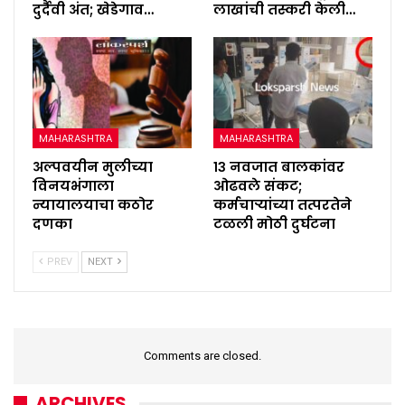
दुर्दैवी अंत; खेडेगाव…
लाखांची तस्करी केली…
MAHARASHTRA
MAHARASHTRA
अल्पवयीन मुलीच्या
१३ नवजात बालकांवर
विनयभंगाला
ओढवले संकट;
न्यायालयाचा कठोर
कर्मचाऱ्यांच्या तत्परतेने
दणका
टळली मोठी दुर्घटना
PREV
NEXT
Comments are closed.
ARCHIVES