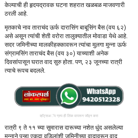
केल्याची ही हृदयद्रावक घटना शहरात खळबळ माजवणारी
ठरली आहे.
मृतकाचे नाव ताराचंद ऊर्फ दारासिंग बाबूसिंग बैस (वय ६२)
असे असून त्यांची शेती वरोरा तालुक्यातील मोवाडा येथे आहे.
सदर जमिनीच्या मालकीहक्कावरून त्यांचा मुलगा मुन्ना ऊर्फ
संग्रामसिंग ताराचंद बैस (वय ३०) याच्याशी अनेक
दिवसांपासून घरात वाद सुरु होता. पण, २३ जूनच्या रात्री
त्याचे रूपच बदलले.
व्हॉट्सअॅप ग्रुप ही लिंक वापरून जॉइन करा
रात्री ९ ते ११ च्या सुमारास दारूच्या नशेत धुंद असलेल्या
मुन्नाने पुन्हा एकदा वडिलांशी जमिनीच्या वादावरून वाद