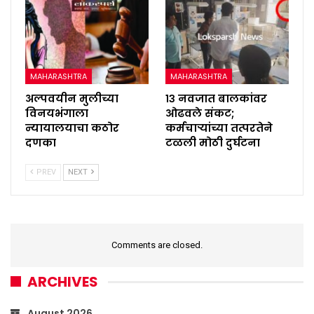
MAHARASHTRA
MAHARASHTRA
अल्पवयीन मुलीच्या
१३ नवजात बालकांवर
विनयभंगाला
ओढवले संकट;
न्यायालयाचा कठोर
कर्मचाऱ्यांच्या तत्परतेने
दणका
टळली मोठी दुर्घटना
PREV
NEXT
Comments are closed.
ARCHIVES
August 2026