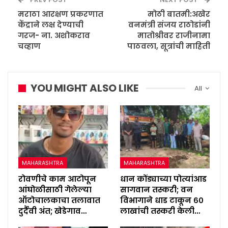
मराठा आरक्षण प्रकरणात
मोठी बातमी:अखेर
केंद्राने लक्ष देण्याची
वनमंत्री संजय राठोडांनी
गरज- ना. अशोकराव
मातोश्रीवर राजीनामा
चव्हाण
पाठवला, सूत्रांची माहिती
YOU MIGHT ALSO LIKE
All
MAHARASHTRA
MAHARASHTRA
रोवणीचे काम आटोपून
धान कोंड्याच्या पोत्यांआड
आंघोळीसाठी गेलेल्या
सागवान तस्करी; वन
ऑटोचालकाचा तलावात
विभागाने धाड टाकून ६०
दुर्दैवी अंत; खेडेगाव…
लाखांची तस्करी केली…