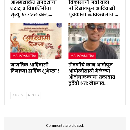
आश्रमशाळेत सर्पदंशाचा
विकासाची नवी वाट!
थरार; ३ विद्यार्थिनींचा
पोलिसांकडून आदिवासी
मृत्यू, एक अत्यवस्थ,…
युवकांना स्वावलंबनाचा…
MAHARASHTRA
MAHARASHTRA
जागतिक आदिवासी
रोवणीचे काम आटोपून
दिनाच्या हार्दिक शुभेच्छा !
आंघोळीसाठी गेलेल्या
ऑटोचालकाचा तलावात
दुर्दैवी अंत; खेडेगाव…
PREV
NEXT
Comments are closed.