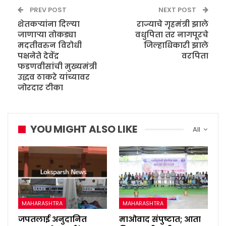
PREV POST
NEXT POST
शेतकऱ्यांना दिल्या
राज्याचे गृहमंत्री झाले
जाणाऱ्या तोकड्या
वधुपिता तर नागपूरचे
मदतीवरुन विरोधी
जिल्हाधिकारी झाले
पक्षनेते देवेंद्र
वरपिता
फडणवीसांची मुख्यमंत्री
उद्धव ठाकरे यांच्यावर
जोरदार टीका
YOU MIGHT ALSO LIKE
All
MAHARASHTRA
MAHARASHTRA
जपतलाई अनुदानित
माओवाद संपुष्टात; आता