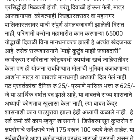
प्रसिद्धीही मिळवली होती. परंतु दिवाळी होऊन गेली, मात्र
आजतागायत कोणत्याही जिल्ह्यास्तरावर वा महानगर
पालिकास्तरावर याची संपुर्ण अंमलबजावणी झालेली दिसत
नाही, परिणामी करोना महामारीत काम करणाऱ्या 65000
योद्धाची दिवाळी विना मानधनावरच झाली हे अत्यंत खेदजनक
आहे. तसेच राज्यशासनाने “माझे कुटुंब माझी जबाबदारी”
कार्यक्रम राबविताना कोट्यवधी रुपयांचा खर्च जाहिरातीवर
केला पण ही योजना राबविण्यात मोलाची भूमिका बजावणाऱ्या
आशांना मात्र या बाबतचे मानधनही अध्यापी दिल गेलं नाही.
गट प्रवर्तकांचा दैनिक रु 25/- प्रमाणे मासिक भत्ता रु 625/-
जे या आर्थिक वर्षात बंद झाले आहे, या बाबतचे राज्य शासनाने
अध्यापी कोणताच खुलासा केला नाही, त्या बाबत केंद्र
शासनाशी काय पाठपुरावा झाला हेही अध्यापी कळाले नाही. हे
सर्व कमी की काय म्हणून शासनाने 1 डिसेंबरपासून कुष्ठरोग व
क्षयरोगाचे सर्वेक्षणचे भत्ते 175 वरून 100 रुपये केले आहेत. या
सर्वबाबीमुळे आशा कर्मचाऱ्यांत प्रचंड नाराजी पसरली असून ते