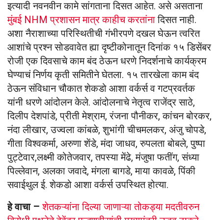
इत्यादी नवनवीन कामे सांगताना दिसत आहेत. असे असताना
मुंबई NHM प्रशासन मात्र काहीच करतांना
दिसत नाही.
अशा नैराशाच्या परिस्थितीची गंभीरपणे दखल घेऊन त्वरित
आशांचे प्रश्न सोडवावेत ह्या दृष्टीकोनातून दिनांक १५ डिसेंबर
रोजी एक दिवसाचे काम बंद ठेऊन धरणे निदर्शनाचे कार्यक्रम
घेण्याचं निर्णय कृती समितीने घेतला. १५ तारखेला काम बंद
ठेऊन संविधान चौकात शेकडो आशा वर्कर्स व गटप्रवर्तक
यांनी धरणे आंदोलन केले. आंदोलनाचे नेतृत्व राजेंद्र साठे,
दिलीप देशपांडे, प्रीती मेश्राम, रंजना पौनीकर, कांचन बोरकर,
नंदा लीखार, उज्वला कांबळे, शुभांगी चीचमलकर, अंजु चोपडे,
गीता विश्वकर्मा, अरुणा शेंडे, मंदा जाधव, रुपलता बोबले, पुष्पा
पुट्टेवार,लक्ष्मी कोतेजवार, तपस्या मेंढे, मंजुषा फतींग, संध्या
पिल्लेवान, अलका जवादे, मंगला बागडे, माया कावळे, पिंकी
सवाईथुल ई. शेकडो आशा वर्कर्स उपस्थित होत्या.
हे वाचा –
शेतकऱ्यांना दिल्या जाणाऱ्या तोकड्या मदतीवरुन