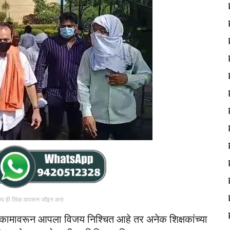
रुप ही लिंक वापरून जॉइन करा
्या कामावरून आपला विजय निश्चित आहे तर अनेक शिक्षकांच्या