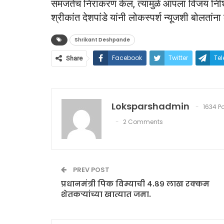
समजतेच निराकरण केलं, त्यामुळे आपला विजय निश्
श्रीकांत देशपांडे यांनी लोकस्पर्श न्यूजशी बोलतांना व
Shrikant Deshpande
Facebook
Twitter
Te
Share
Loksparshadmin
1634 P
2 Comments
PREV POST
प्रधानमंत्री पिक विम्याची ४.८९ लाख रक्कम
शेतकऱ्यांच्या खात्यात जमा.