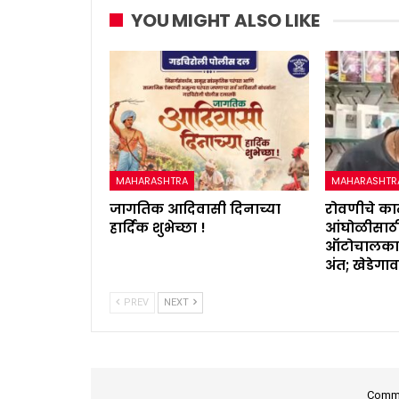
YOU MIGHT ALSO LIKE
MAHARASHTRA
MAHARASHTR
जागतिक आदिवासी दिनाच्या
रोवणीचे क
हार्दिक शुभेच्छा !
आंघोळीसाठी
ऑटोचालकाचा
अंत; खेडेगा
PREV
NEXT
Comme