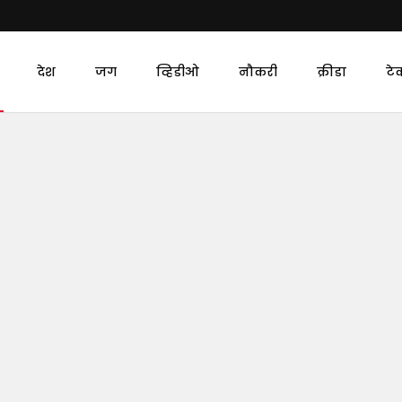
देश
जग
व्हिडीओ
नौकरी
क्रीडा
टे