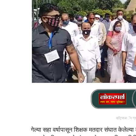
व्हॉट्सअॅप ग्
गेल्या सहा वर्षापासून शिक्षक मतदार संघात केलेल