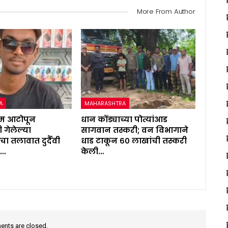
More From Author
A
MAHARASHTRA
ाम आटोपून
धान कोंड्याच्या पोत्यांआड
 गेलेल्या
सागवान तस्करी; वन विभागाने
 तलावात दुर्दैवी
धाड टाकून ६० लाखांची तस्करी
व…
केली…
nts are closed.