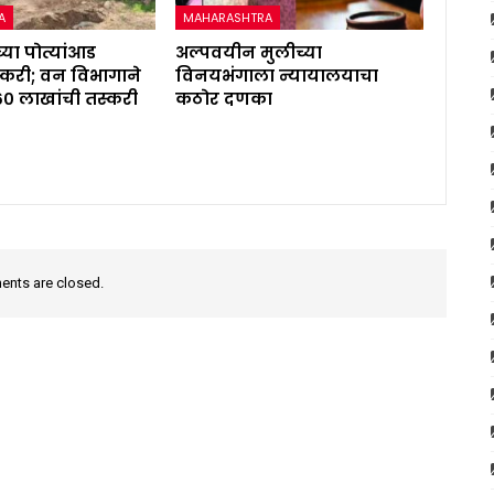
A
MAHARASHTRA
्या पोत्यांआड
अल्पवयीन मुलीच्या
करी; वन विभागाने
विनयभंगाला न्यायालयाचा
६० लाखांची तस्करी
कठोर दणका
nts are closed.