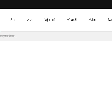
देश
जग
व्हिडीओ
नौकरी
क्रीडा
टे
चा दणदणीत विजय…