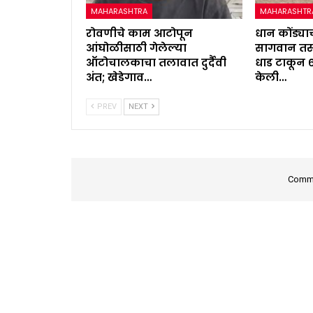
MAHARASHTRA
MAHARASHTR
रोवणीचे काम आटोपून
धान कोंड्याच
आंघोळीसाठी गेलेल्या
सागवान तस्
ऑटोचालकाचा तलावात दुर्दैवी
धाड टाकून 
अंत; खेडेगाव…
केली…
PREV
NEXT
Comme