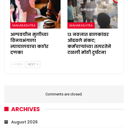
MAHARASHTRA
MAHARASHTRA
अल्पवयीन मुलीच्या
१३ नवजात बालकांवर
विनयभंगाला
ओढवले संकट;
न्यायालयाचा कठोर
कर्मचाऱ्यांच्या तत्परतेने
दणका
टळली मोठी दुर्घटना
PREV
NEXT
Comments are closed.
ARCHIVES
August 2026