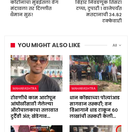
कोरोनाचा मुंबईतला वेग
बिहार निवडणूक तिसरा
मंदावला तर दिल्लीत
टप्पा, दुपारी १ वाजेपर्यंत
थैमान सुरु!
मतदानाची ३४.८२
टक्केवारी
YOU MIGHT ALSO LIKE
All
MAHARASHTRA
MAHARASHTRA
रोवणीचे काम आटोपून
धान कोंड्याच्या पोत्यांआड
आंघोळीसाठी गेलेल्या
सागवान तस्करी; वन
ऑटोचालकाचा तलावात
विभागाने धाड टाकून ६०
दुर्दैवी अंत; खेडेगाव…
लाखांची तस्करी केली…