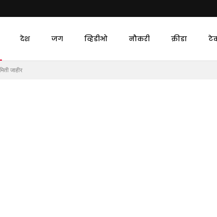
देश
जग
व्हिडीओ
नौकरी
क्रीडा
टे
समिती जाहीर