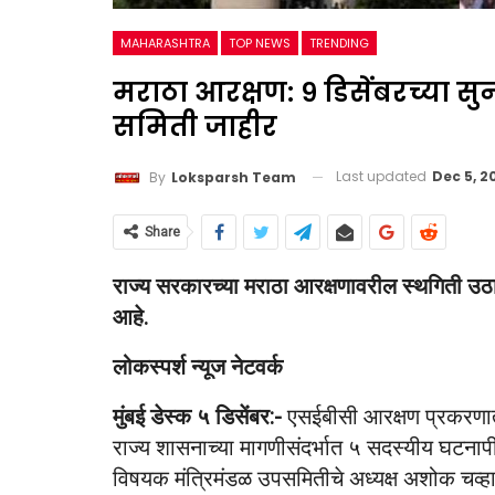
MAHARASHTRA
TOP NEWS
TRENDING
मराठा आरक्षण: ९ डिसेंबरच्या 
समिती जाहीर
Last updated
Dec 5, 2
By
Loksparsh Team
Share
राज्य सरकारच्या मराठा आरक्षणावरील स्थगिती उठा
आहे.
लोकस्पर्श न्यूज नेटवर्क
मुंबई डेस्क ५ डिसेंबर:-
एसईबीसी आरक्षण प्रकरणातील
राज्य शासनाच्या मागणीसंदर्भात ५ सदस्यीय घटनापीठ
विषयक मंत्रिमंडळ उपसमितीचे अध्यक्ष अशोक चव्ह