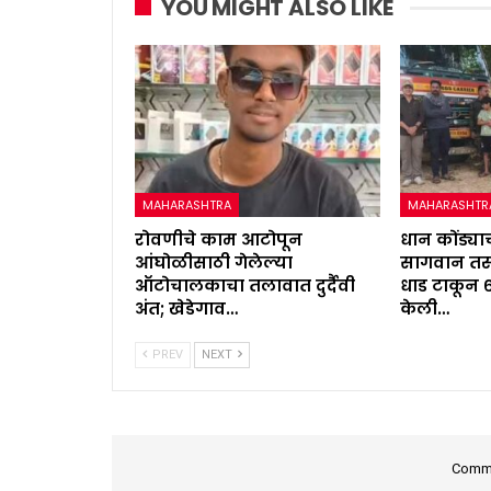
YOU MIGHT ALSO LIKE
MAHARASHTRA
MAHARASHTR
रोवणीचे काम आटोपून
धान कोंड्याच
आंघोळीसाठी गेलेल्या
सागवान तस्
ऑटोचालकाचा तलावात दुर्दैवी
धाड टाकून 
अंत; खेडेगाव…
केली…
PREV
NEXT
Comme