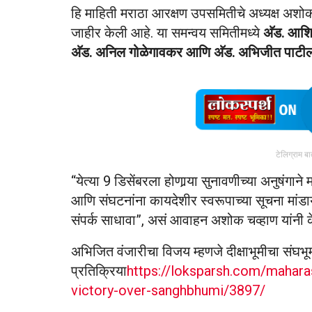
हि माहिती मराठा आरक्षण उपसमितीचे अध्यक्ष अशोक
जाहीर केली आहे. या समन्वय समितीमध्ये
अ‍ॅड. आशि
अ‍ॅड. अनिल गोळेगावकर आणि अ‍ॅड. अभिजीत पाटी
टेलिग्राम ब
“येत्या 9 डिसेंबरला होणार्‍या सुनावणीच्या अनुष
आणि संघटनांना कायदेशीर स्वरूपाच्या सूचना मांड
संपर्क साधावा”, असं आवाहन अशोक चव्हाण यांनी क
अभिजित वंजारीचा विजय म्हणजे दीक्षाभूमीचा संघभ
प्रतिक्रिया
https://loksparsh.com/mahara
victory-over-sanghbhumi/3897/