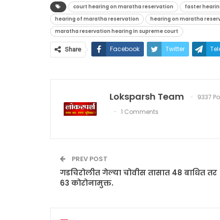
court hearing on maratha reservation
faster heari
hearing of maratha reservation
hearing on maratha reser
maratha reservation hearing in supreme court
Facebook
Twitter
Te
Share
Loksparsh Team
9337 Po
1 Comments
PREV POST
गडचिरोलीत गेल्या चोवीस तासात 48 बाधित तर
63 कोरोनामुक्त.