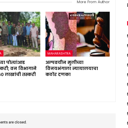
More From Author
A
MAHARASHTRA
्या पोत्यांआड
अल्पवयीन मुलीच्या
करी; वन विभागाने
विनयभंगाला न्यायालयाचा
६० लाखांची तस्करी
कठोर दणका
nts are closed.