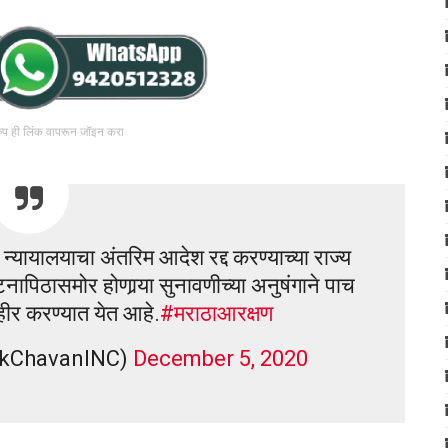
रुप ही लिंक वापरून जॉइन करा
्यायालयाचा अंतरिम आदेश रद्द करण्याच्या राज्य
ापिठासमोर होणार्‍या सुनावणीच्या अनुषंगाने पाच
ीर करण्यात येत आहे.
#मराठाआरक्षण
okChavanINC)
December 5, 2020