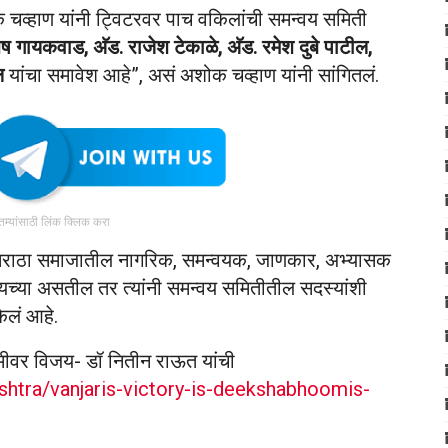
 चव्हाण यांनी ट्विटरवर पाच वकिलांची समन्वय समिती
ष गायकवाड, अ‍ॅड. राजेश टेकाळे, अ‍ॅड. रमेश दुबे पाटील,
ल
यांचा समावेश आहे”, असं अशोक चव्हाण यांनी सांगितलं.
ातम्यांसाठी लिंक क्लिक करा
ंगाने मराठा समाजातील नागरिक, समन्वयक, जाणकार, अभ्यासक
ायच्या असतील तर त्यांनी समन्वय समितीतील सदस्यांशी
ेलं आहे.
ूमीवर विजय- डॉ नितीन राऊत यांची
shtra/vanjaris-victory-is-deekshabhoomis-