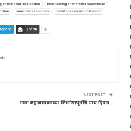
ng on maratha reservation
final hearing on maratha reservation
vation
maratha reservation
maratha reservation hearing
legram
Email
sts
NEXT POST
एका महानायकाच्या निर्वाणापूर्वीचे पाच दिवस…