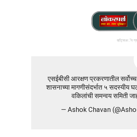
व्हॉट्सअॅप ग्
एसईबीसी आरक्षण प्रकरणातील सर्वोच्च न
शासनाच्या मागणीसंदर्भात ५ सदस्यीय घटन
वकिलांची समन्वय समिती जाह
— Ashok Chavan (@Ash