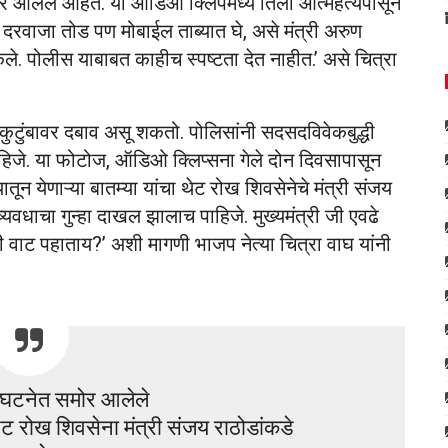
 आलेले आहेत. या ऑडिओ क्लिपमध्ये तिला आत्महत्येपासून
चा दरवाजा तोड पण मोबाईल ताब्यात घे, असे मंत्री अरुण
े. पोलीस याबाबत काहीच स्पष्टता देत नाहीत.’ असे चित्रा
या कुटुंबावर दबाव असू शकतो. पोलिसांनी सदसदविवेकबुद्धी
 पाहिजे. या फोटोज, ऑडिओ क्लिप्सना गेले दोन दिवसापासून
ातून येणाऱ्या बातम्या यांचा थेट रोख शिवसेनेचे मंत्री संजय
ुष्यवधाचा गुन्हा दाखल झालाच पाहिजे. मुख्यमंत्री जी एवढे
 वाट पहाताय?’ अशी मागणी भाजप नेत्या चित्रा वाघ यांनी
ण घटनेत समोर आलेले
 रोख शिवसेना मंत्री संजय राठोडांकडे