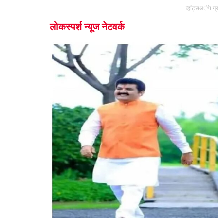
व्हॉट्सअॅप ग्
लोकस्पर्श न्यूज नेटवर्क