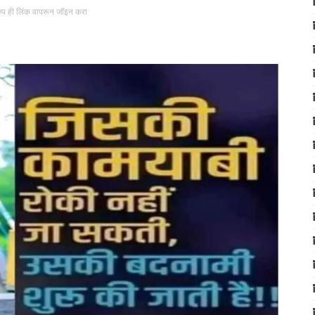
रुप ही लिंक वापरून जॉइन करा