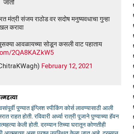
जातो
रत मंत्री संजय राठोड वर सदोष मनुष्यवधाचा गुन्हा
खल करावा
ाही मुसक्या आवळायच्या सोडून कसली वाट पहाताय
r.com/2QA8KAZkW5
@ChitraKWagh)
February 12, 2021
्महत्या
सांपूर्वी पुण्यात इंग्लिश स्पीकिंग कोर्स लावण्यासाठी आली
त राहत होती. रविवारी अर्ध्या रात्री पूजाने पुण्याच्या हॅवन
त्महत्या केली होती. दरम्यान तिच्या घरातून कोणतीही
की आत्महत्या असा प्रश्न उपस्थित केला जात आहे. दरम्यान