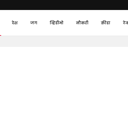
देश
जग
व्हिडीओ
नौकरी
क्रीडा
टे