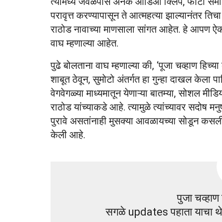
त्यामध्ये जवळपास अनेक ऑडिओ क्लिप, फोटो समोर
परावृत्त करण्यापासून ते आत्महत्या झाल्यानंतर ति
राठोड नावाच्या माणसाला सांगत आहेत. हे आपण ऐकल
वाघ म्हणाल्या आहेत.
पुढे बोलताना वाघ म्हणाल्या की, ‘पूजा चव्हाण हिच्
शाबूत ठेवून, सुमोटो अंतर्गत हा गुन्हा दाखल केला
वेगवेगळ्या माध्यमातून येणाऱ्या बातम्या, सोशल मीडिय
राठोड यांच्याकडे आहे. त्यामुळे त्यांच्यावर सदोष मन
पुरावे असतांनाही मुसक्या आवळायच्या सोडून कसली
केली आहे.
पुजा चव्हा
सगळे updates पहाता याचा थेट