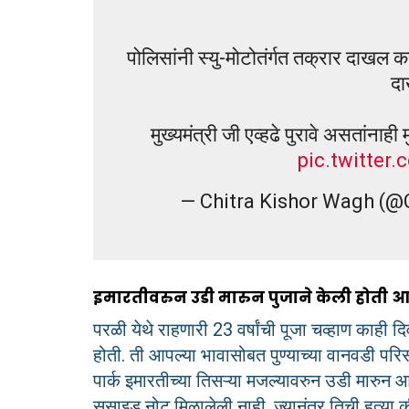
पोलिसांनी स्यु-मोटोतंर्गत तक्रार दाखल क
दा
मुख्यमंत्री जी एव्हढे पुरावे असतांन
pic.twitte
— Chitra Kishor Wagh (
इमारतीवरुन उडी मारुन पुजाने केली होती आत
परळी येथे राहणारी 23 वर्षांची पूजा चव्हाण काही दिव
होती. ती आपल्या भावासोबत पुण्याच्या वानवडी परिसरा
पार्क इमारतीच्या तिसऱ्या मजल्यावरुन उडी मारुन आ
सुसाइड नोट मिळालेली नाही. ज्यानंतर तिची हत्या 