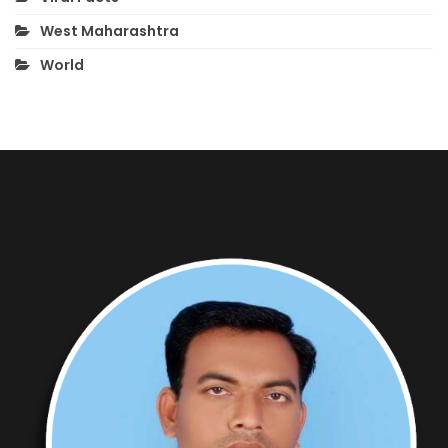
West Maharashtra
World