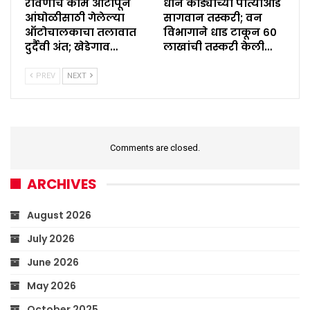
रोवणीचे काम आटोपून
धान कोंड्याच्या पोत्यांआड
आंघोळीसाठी गेलेल्या
सागवान तस्करी; वन
ऑटोचालकाचा तलावात
विभागाने धाड टाकून ६०
दुर्दैवी अंत; खेडेगाव…
लाखांची तस्करी केली…
PREV
NEXT
Comments are closed.
ARCHIVES
August 2026
July 2026
June 2026
May 2026
October 2025