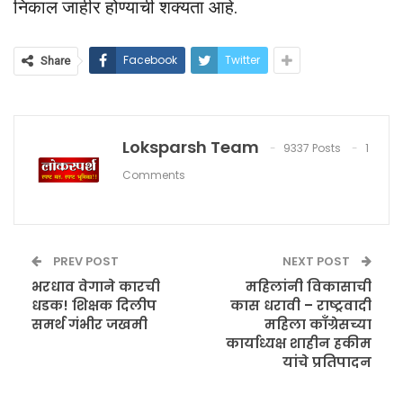
निकाल जाहीर होण्याची शक्यता आहे.
Facebook
Twitter
Share
Loksparsh Team
9337 Posts
1
Comments
PREV POST
NEXT POST
भरधाव वेगाने कारची
महिलांनी विकासाची
धडक! शिक्षक दिलीप
कास धरावी – राष्ट्रवादी
समर्थ गंभीर जखमी
महिला काँग्रेसच्या
कार्याध्यक्ष शाहीन हकीम
यांचे प्रतिपादन