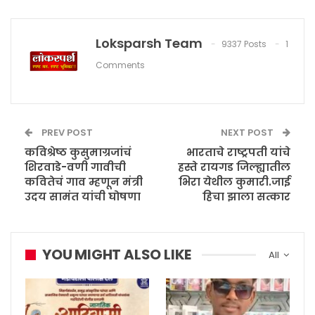
Loksparsh Team
9337 Posts
1
Comments
PREV POST
NEXT POST
कविश्रेष्ठ कुसुमाग्रजांचं
भारताचे राष्ट्रपती यांचे
शिरवाडे-वणी गावीची
हस्ते रायगड जिल्ह्यातील
कवितेचं गाव म्हणून मंत्री
भिरा येथील कुमारी.जाई
उदय सामंत यांची घोषणा
हिचा झाला सत्कार
YOU MIGHT ALSO LIKE
All