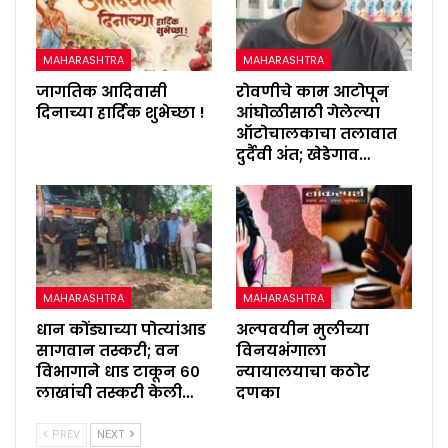
MAHARASHTRA
MAHARASHTRA
जागतिक आदिवासी
रोवणीचे काम आटोपून
दिनाच्या हार्दिक शुभेच्छा !
आंघोळीसाठी गेलेल्या
ऑटोचालकाचा तलावात
दुर्दैवी अंत; खेडेगाव…
MAHARASHTRA
MAHARASHTRA
धान कोंड्याच्या पोत्यांआड
अल्पवयीन मुलीच्या
सागवान तस्करी; वन
विनयभंगाला
विभागाने धाड टाकून ६०
न्यायालयाचा कठोर
लाखांची तस्करी केली…
दणका
PREV
NEXT