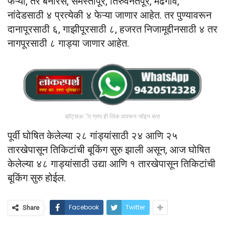
फेऱ्या, तर बनारस, समस्तीपूर, तिरुवनंतपूर, मढगाव,
नांदेडसाठी ४ प्रत्येकी ४ फेऱ्या जाणार आहेत. तर पुण्यावरून
दानापूरसाठी ६, गाझीपूरसाठी ८, हजरत निजामूद्दीनसाठी ४ तर
नागपूरसाठी ८ गाड्या जाणार आहेत.
व्हॉट्सअॅप ग्रुप ही लिंक वापरून जॉइन करा
पूर्वी घोषित केलेल्या २८ गांड्यांसाठी २४ आणि २५
तारखेपासून तिकिटांची बूकिंग सुरु झाली असून, आज घोषित
केलेल्या ४८ गाड्यांसाठी उद्या आणि १ तारखेपासून तिकिटांची
बूकिंग सुरु होईल.
Facebook
Twitter
Share