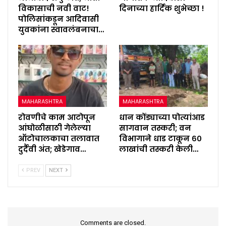
विकासाची नवी वाट!
दिनाच्या हार्दिक शुभेच्छा !
पोलिसांकडून आदिवासी
युवकांना स्वावलंबनाचा…
MAHARASHTRA
MAHARASHTRA
रोवणीचे काम आटोपून
धान कोंड्याच्या पोत्यांआड
आंघोळीसाठी गेलेल्या
सागवान तस्करी; वन
ऑटोचालकाचा तलावात
विभागाने धाड टाकून ६०
दुर्दैवी अंत; खेडेगाव…
लाखांची तस्करी केली…
PREV
NEXT
Comments are closed.