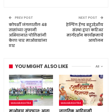
PREV POST
NEXT POST
कोपर्शी जंगलातील 48
हेल्पिंग हॅण्ड बहुउद्देशीय
तासांच्या तुफानी
संस्था द्वारा करिअर
अभियानात पोलिसांनी
मार्गदर्शन कार्यक्रमाचे
केला चार माओवाद्यांना
आयोजन
ठार
YOU MIGHT ALSO LIKE
All
MAHARASHTRA
MAHARASHTRA
माओवाद संपुष्टात; आता
जागतिक आदिवासी