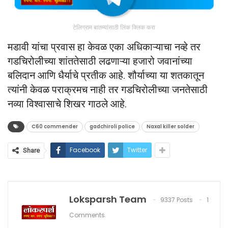
टेलिग्राम बातम्यांसाठी लिंक क्लिक करा
मडावी यांचा प्रवास हा केवळ एका अधिकाऱ्याचा नव्हे तर
गडचिरोलीच्या शांततेसाठी लढणाऱ्या हजारो जवानांच्या
बलिदान आणि धैर्याचे प्रतीक आहे. शौर्याच्या या शतकातून
त्यांनी केवळ पराक्रमच नाही तर गडचिरोलीच्या जनतेसाठी
नव्या विश्वासाचे शिखर गाठले आहे.
C60 commender
gadchiroli police
Naxal killer solder
Facebook
Twitter
Share
Loksparsh Team
9337 Posts
1
Comments