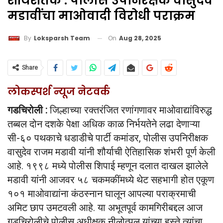
शौर्यशतक : पोलीस उपनिरक्षक वासुदेव
मडावींचा माओवादी विरोधी पराक्रम
On
Aug 28, 2025
By
Loksparsh Team
Share
लोकस्पर्श न्यूज नेटवर्क
गडचिरोली :
जिल्हाच्या रक्तरंजित रणांगणावर माओवाद्यांविरुद्ध
तब्बल दोन दशके पेक्षा अधिक काळ निर्भयतेने लढा देणाऱ्या
सी-६० पथकाचे धडाडीचे पार्टी कमांडर, पोलीस उपनिरीक्षक
वासुदेव राजम मडावी यांनी शौर्याची ऐतिहासिक शंभरी पूर्ण केली
आहे. १९९८ मध्ये पोलीस शिपाई म्हणून दलात दाखल झालेले
मडावी यांनी आजवर ५८ चकमकींमध्ये थेट सहभागी होत एकूण
१०१ माओवाद्यांना कंठस्नान घालून आपल्या पराक्रमाची
अमिट छाप उमटवली आहे. या अभूतपूर्व कामगिरीबद्दल आज
गडचिरोलीचे पोलीस अधीक्षक नीलोत्पल यांच्या हस्ते त्यांचा