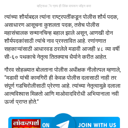
व्हॉट्सअॅप ग्रुप ही लिंक वापरून जॉइन करा
त्यांच्या शौर्याबद्दल त्यांना राष्ट्रपतींकडून पोलीस शौर्य पदक,
असाधारण आसूचना कुशलता पदक, तसेच पोलीस
महासंचालक सन्मानचिन्ह बहाल झाले असून, आणखी दोन
शौर्यपदकांसाठी त्यांचे नाव प्रस्तावित आहे. रणांगणात
सहकाऱ्यांसाठी आधारवड ठरलेले मडावी आजही ४८ व्या वर्षी
सी-६० पथकाचे नेतृत्व तितक्याच धैर्याने करीत आहेत.
गौरव सोहळ्यात बोलताना पोलीस अधीक्षक नीलोत्पल म्हणाले,
“मडावी यांची कामगिरी ही केवळ पोलीस दलासाठी नाही तर
संपूर्ण गडचिरोलीसाठी प्रेरणा आहे. त्यांच्या नेतृत्वामुळे दलाला
आत्मविश्वास मिळतो आणि माओवादविरोधी अभियानाला नवी
ऊर्जा प्राप्त होते.”